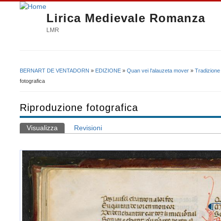
Lirica Medievale Romanza
LMR
BERNART DE VENTADORN
»
EDIZIONE
»
Quan vei l'alauzeta mover
»
Tradizione
Tu sei qui
fotografica
Riproduzione fotografica
Visualizza
(scheda attiva)
Revisioni
Schede primarie