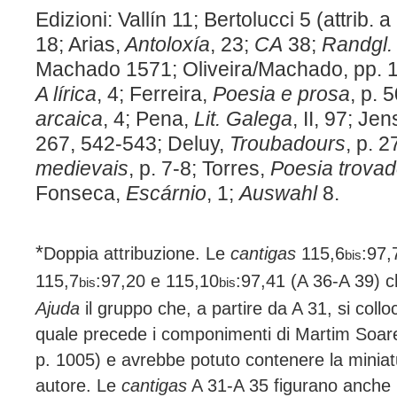
Edizioni: Vallín 11; Bertolucci 5 (attrib.
18; Arias,
Antoloxía
, 23;
CA
38;
Randgl.
Machado 1571; Oliveira/Machado, pp. 
A lírica
, 4; Ferreira,
Poesia e prosa
, p. 
arcaica
, 4; Pena,
Lit. Galega
, II, 97; Je
267, 542-543; Deluy,
Troubadours
, p. 
medievais
, p. 7-8; Torres,
Poesia trova
Fonseca,
Escárnio
, 1;
Auswahl
8.
*
Doppia attribuzione. Le
cantigas
115,6
:97,
bis
115,7
:97,20 e 115,10
:97,41 (A 36-A 39) 
bis
bis
Ajuda
il gruppo che, a partire da A 31, si collo
quale precede i componimenti di Martim Soare
p. 1005) e avrebbe potuto contenere la miniatu
autore. Le
cantigas
A 31-A 35 figurano anche i