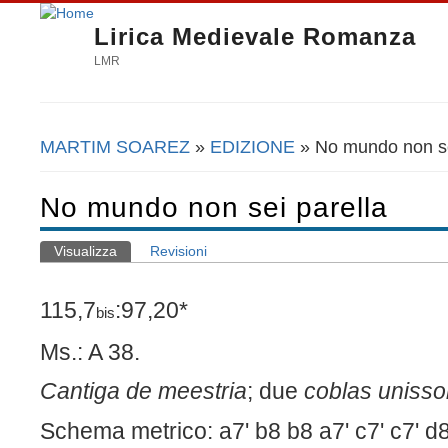
Lirica Medievale Romanza
LMR
MARTIM SOAREZ
»
EDIZIONE
» No mundo non se
Tu sei qui
No mundo non sei parella
Visualizza
(scheda attiva)
Revisioni
Schede primarie
115,7
:97,20*
bis
Ms.: A 38.
Cantiga de meestria
; due
coblas uniss
Schema metrico: a7' b8 b8 a7' c7' c7' d8