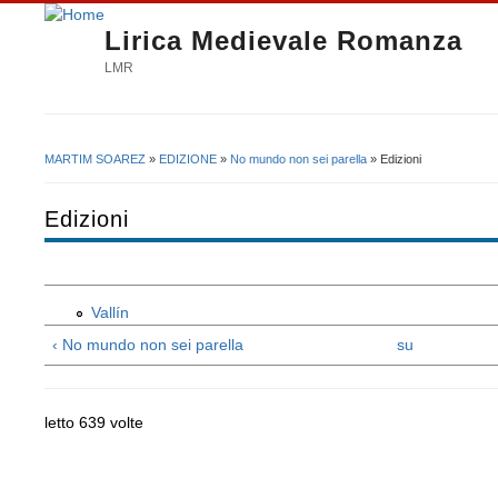
Lirica Medievale Romanza
LMR
MARTIM SOAREZ
»
EDIZIONE
»
No mundo non sei parella
» Edizioni
Tu sei qui
Edizioni
Vallín
‹ No mundo non sei parella
su
letto 639 volte