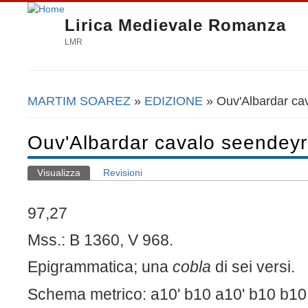
Lirica Medievale Romanza
LMR
MARTIM SOAREZ
»
EDIZIONE
» Ouv'Albardar ca
Tu sei qui
Ouv'Albardar cavalo seendey
Visualizza
(scheda attiva)
Revisioni
Schede primarie
97,27
Mss.: B 1360, V 968.
Epigrammatica; una
cobla
di sei versi.
Schema metrico: a10' b10 a10' b10 b10 