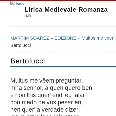
Lirica Medievale Romanza
LMR
MARTIM SOAREZ
»
EDIZIONE
»
Muitos me veen 
Tu sei qui
Bertolucci
Bertolucci
Muitus me vẽem preguntar,
mha senhor, a quen quero ben,
e non lhis quer' end' eu falar
con medo de vus pesar en,
nen quer' a verdade d