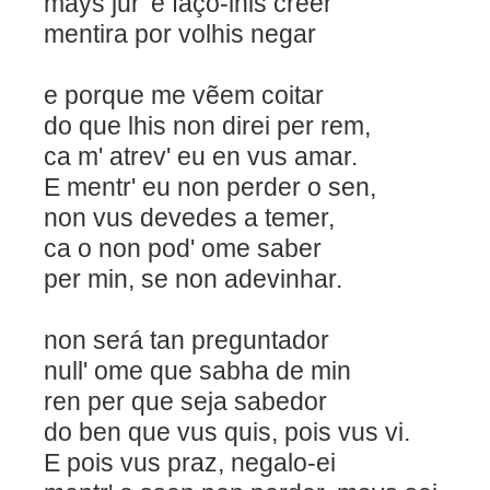
mays jur' e faço-lhis creer
mentira por volhis negar
e porque me vẽem coitar
do que lhis non direi per rem,
ca m' atrev' eu en vus 
E mentr' eu non perder o sen,
non vus devedes a temer,
ca o non pod' ome saber
per min, se non adevinhar.
non será tan pregunt
null' ome que sabha de min
ren per que seja sabedor
do ben que vus quis, pois vus vi.
E pois vus praz, negalo-ei