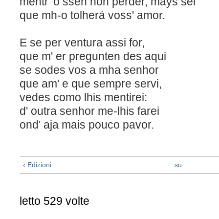
mentr' o ssen non perder, m
que mh-o tolherá voss' amor.
E se per ventura assi for,
que m' er pregunten des aqui
se sodes vos a mha senhor
que am' e que sempre s
vedes como lhis mentirei:
d' outra senhor me-lhis farei
ond' aja mais pouco pavor.
‹ Edizioni
su
letto 529 volte