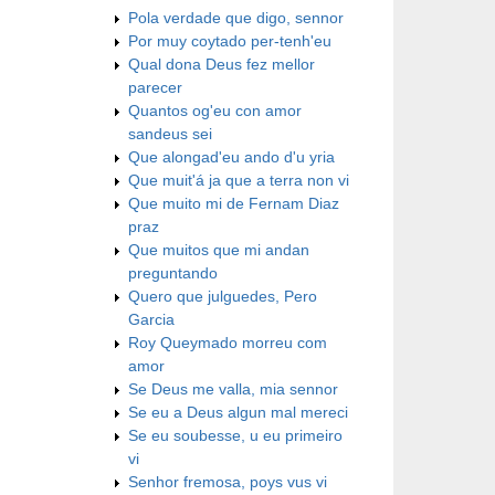
Pola verdade que digo, sennor
Por muy coytado per-tenh'eu
Qual dona Deus fez mellor
parecer
Quantos og'eu con amor
sandeus sei
Que alongad'eu ando d'u yria
Que muit'á ja que a terra non vi
Que muito mi de Fernam Diaz
praz
Que muitos que mi andan
preguntando
Quero que julguedes, Pero
Garcia
Roy Queymado morreu com
amor
Se Deus me valla, mia sennor
Se eu a Deus algun mal mereci
Se eu soubesse, u eu primeiro
vi
Senhor fremosa, poys vus vi