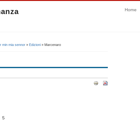
manza
Home
r min mia sennor
»
Edizioni
» Marcenaro
 5