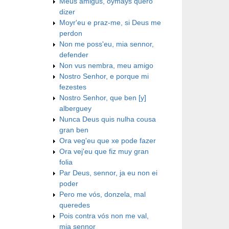
Meus amigus, oymays quero
dizer
Moyr'eu e praz-me, si Deus me
perdon
Non me poss'eu, mia sennor,
defender
Non vus nembra, meu amigo
Nostro Senhor, e porque mi
fezestes
Nostro Senhor, que ben [y]
alberguey
Nunca Deus quis nulha cousa
gran ben
Ora veg'eu que xe pode fazer
Ora vej'eu que fiz muy gran
folia
Par Deus, sennor, ja eu non ei
poder
Pero me vós, donzela, mal
queredes
Pois contra vós non me val,
mia sennor