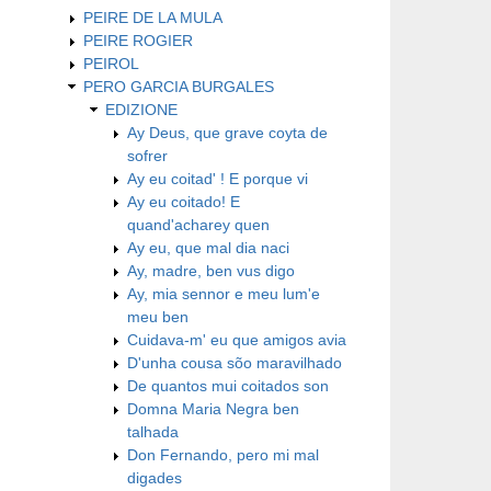
PEIRE DE LA MULA
PEIRE ROGIER
PEIROL
PERO GARCIA BURGALES
EDIZIONE
Ay Deus, que grave coyta de
sofrer
Ay eu coitad' ! E porque vi
Ay eu coitado! E
quand'acharey quen
Ay eu, que mal dia naci
Ay, madre, ben vus digo
Ay, mia sennor e meu lum'e
meu ben
Cuidava-m' eu que amigos avia
D'unha cousa sõo maravilhado
De quantos mui coitados son
Domna Maria Negra ben
talhada
Don Fernando, pero mi mal
digades