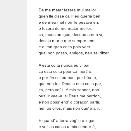
De me matar fezera mui mellor
quen lle disse ca ll' eu queria ben
e de meu mal non lle pesava én,
e fezera de me matar mellor,
ca, meus amigos, desque a non vi,
desejo morte que sempre temi,
e ei tan gran coita pola veer
qual non posso, amigos, nen sei dizer.
A esta coita nunca eu vi par,
ca esta coita peor ca mort' é,
e por én sei eu ben, per bõa fe,
que non fez Deus a esta coita par,
ca, pero vej' u é mia sennor, non
ous' ir veel-a, si Deus me perdon,
e non poss' end' o coraçon partir,
nen os ollos, mais non ous' alá ir.
E quand' a terra veg' e o logar,
e vej' as casas u mia sennor é,