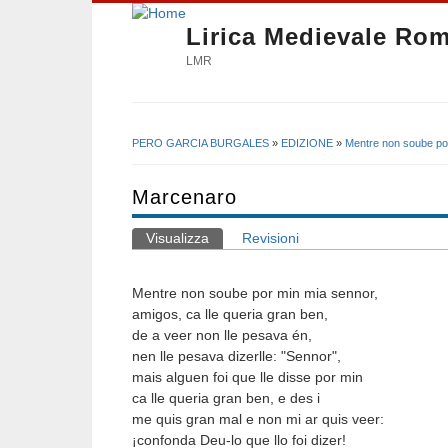
Lirica Medievale Ro
LMR
PERO GARCIA BURGALES
»
EDIZIONE
»
Mentre non soube po
Tu sei qui
Marcenaro
Visualizza
(scheda attiva)
Revisioni
Schede primarie
Mentre non soube por min mia sennor,
amigos, ca lle queria gran ben,
de a veer non lle pesava én,
nen lle pesava dizerlle: "Sennor",
mais alguen foi que lle disse por min
ca lle queria gran ben, e des i
me quis gran mal e non mi ar quis veer:
¡confonda Deu-lo que llo foi dizer!