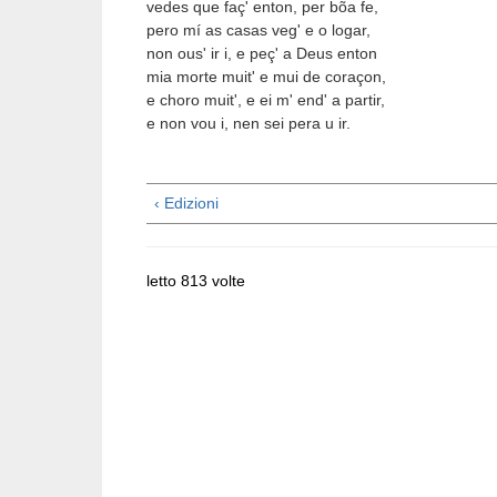
vedes que faç' enton, per bõa fe,
pero mí as casas veg' e o logar,
non ous' ir i, e peç' a Deus enton
mia morte muit' e mui de coraçon,
e choro muit', e ei m' end' a partir,
e non vou i, nen sei pera u ir.
‹ Edizioni
letto 813 volte