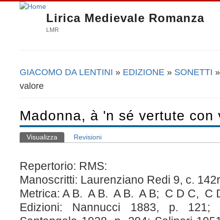
Lirica Medievale Romanza
LMR
GIACOMO DA LENTINI
»
EDIZIONE
»
SONETTI
»
Tu sei qui
valore
Madonna, à 'n sé vertute con 
Visualizza
(scheda attiva)
Revisioni
Schede primarie
Repertorio: RMS:
Manoscritti: Laurenziano Redi 9, c. 142r 
Metrica: A B. A B. A B. A B; C D C, C 
Edizioni: Nannucci 1883, p. 121;