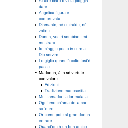
A l'aire claro ò vista ploggia
dare
Angelica figura e
comprovata
Diamante, né smiraldo, né
zafino
Donna, vostri sembianti mi
mostraro
Io m'aggio posto in core a
Dio servire
Lo giglio quand’è colto tost’è
passo
Madonna, à 'n sé vertute
con valore
Edizioni
Tradizione manoscritta
Molti amadori la lor malatia
Ogn’omo ch’ama de’ amar
so ‘nore
Or come pote sì gran donna
entrare
Quand’om à un bon amico