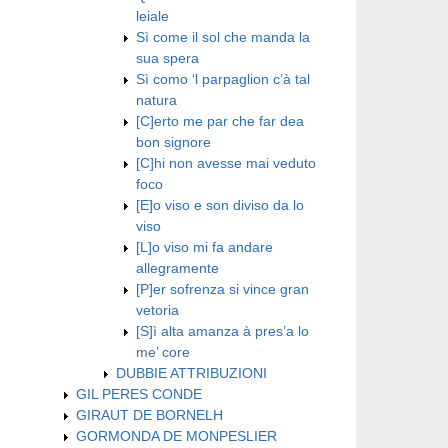
leiale
Sì come il sol che manda la
sua spera
Sì como ‘l parpaglion c’à tal
natura
[C]erto me par che far dea
bon signore
[C]hi non avesse mai veduto
foco
[E]o viso e son diviso da lo
viso
[L]o viso mi fa andare
allegramente
[P]er sofrenza si vince gran
vetoria
[S]ì alta amanza à pres’a lo
me’ core
DUBBIE ATTRIBUZIONI
GIL PERES CONDE
GIRAUT DE BORNELH
GORMONDA DE MONPESLIER