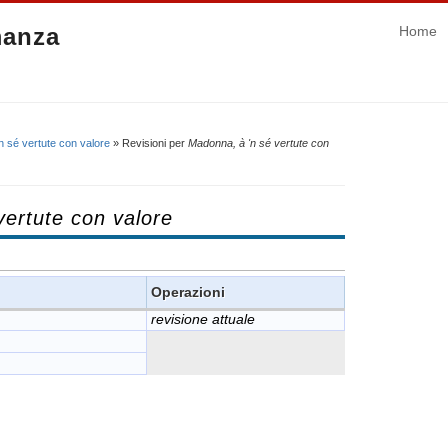
manza
Home
n sé vertute con valore
» Revisioni per
Madonna, à 'n sé vertute con
vertute con valore
Operazioni
revisione attuale