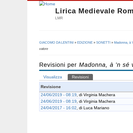
Lirica Medievale Ro
LMR
GIACOMO DA LENTINI
»
EDIZIONE
»
SONETTI
»
Madonna, à '
Tu sei qui
valore
Revisioni per
Madonna, à 'n sé 
Visualizza
Revisioni
(scheda attiva)
Schede primarie
Revisione
24/06/2019 - 08:19
, di
Virginia Machera
24/06/2019 - 08:19
, di
Virginia Machera
24/04/2017 - 16:02
, di
Luca Mariano