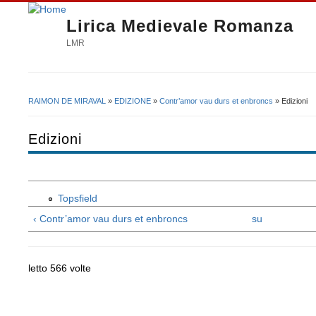
Lirica Medievale Romanza
LMR
RAIMON DE MIRAVAL
»
EDIZIONE
»
Contr’amor vau durs et enbroncs
» Edizioni
Tu sei qui
Edizioni
Topsfield
‹ Contr’amor vau durs et enbroncs
su
letto 566 volte