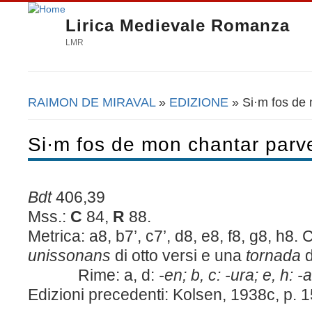
Lirica Medievale Romanza
LMR
RAIMON DE MIRAVAL
»
EDIZIONE
» Si·m fos de
Tu sei qui
Si·m fos de mon chantar parv
Bdt
406,39
Mss.:
C
84,
R
88.
Metrica: a8, b7’, c7’, d8, e8, f8, g8, h8.
unissonans
di otto versi e una
tornada
d
Rime: a, d:
-en
; b, c:
-ura
; e, h:
-a
Edizioni precedenti: Kolsen, 1938c, p. 1