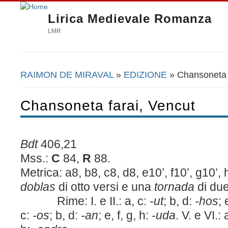
Lirica Medievale Romanza
LMR
RAIMON DE MIRAVAL
»
EDIZIONE
» Chansoneta f
Tu sei qui
Chansoneta farai, Vencut
Bdt
406,21
Mss.:
C
84,
R
88.
Metrica: a8, b8, c8, d8, e10’, f10’, g10’,
doblas
di otto versi e una
tornada
di due
Rime: I. e II.: a, c:
-ut
; b, d:
-hos
; 
c:
-os
; b, d:
-an
; e, f, g, h:
-uda
. V. e VI.: 