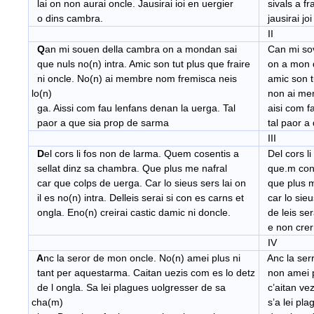
lai on non aurai oncle. Jausirai ioi en uergier
sivals a fr
o dins cambra.
jausirai joi
II
Q
an mi souen della cambra on a mondan sai
Can mi sov
que nuls no(n) intra. Amic son tut plus que fraire
on a mon d
ni oncle. No(n) ai membre nom fremisca neis
amic son tu
lo(n)
non ai mem
ga. Aissi com fau lenfans denan la uerga. Tal
aisi com fa
paor a que sia prop de sarma
tal paor a 
III
D
el cors li fos non de larma. Quem cosentis a
Del cors li
sellat dinz sa chambra. Que plus me nafral
que.m cons
car que colps de uerga. Car lo sieus sers lai on
que plus me
il es no(n) intra. Delleis serai si con es carns et
car lo sieus
ongla. Eno(n) creirai castic damic ni doncle.
de leis ser
e non crerr
IV
A
nc la seror de mon oncle. No(n) amei plus ni
Anc la ser
tant per aquestarma. Caitan uezis com es lo detz
non amei pl
de l ongla. Sa lei plagues uolgresser de sa
c’aitan vez
cha(m)
s’a lei pla