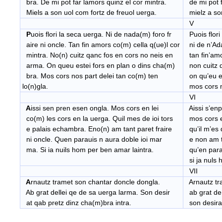
bra. De mi pot far lamors quinz el cor mintra.
de mi pot fa
Miels a son uol com fortz de freuol uerga.
mielz a son
V
P
uois flori la seca uerga. Ni de nada(m) foro fr
Puois flori
aire ni oncle. Tan fin amors co(m) cella q(ue)l cor
ni de n’Ada
mintra. No(n) cuitz qanc fos en cors no neis en
tan fin’amo
arma. On queu estei fors en plan o dins cha(m)
non cuitz q
bra. Mos cors nos part delei tan co(m) ten
on qu’eu es
lo(n)gla.
mos cors no
VI
A
issi sen pren esen ongla. Mos cors en lei
Aissi s’enp
co(m) les cors en la uerga. Quil mes de ioi tors
mos cors en
e palais echambra. Eno(n) am tant paret fraire
qu’il m’es 
ni oncle. Quen parauis n aura doble ioi mar
e non am ta
ma. Si ia nuils hom per ben amar laintra.
qu’en parav
si ja nuls 
VII
A
rnautz tramet son chantar doncle dongla.
Arnautz tra
Ab grat dellei qe de sa uerga larma. Son desir
ab grat de 
at qab pretz dinz cha(m)bra intra.
son desirat