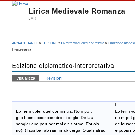
Lirica Medievale Romanza
LMR
ARNAUT DANIEL
»
EDIZIONE
»
Lo ferm voler qu'el cor m'intra
»
Tradizione manosc
Tu sei qui
interpretativa
Edizione diplomatico-interpretativa
Visualizza
(scheda attiva)
Revisioni
Schede primarie
I
L
o ferm uoler quel cor mintra. Nom po t
Lo ferm vol
ges becs escoinssendre ni ongla. De lau
no.m pot g
sengier que pert per mal dir s arma. Epuois
de lausengi
no(n) laus batrab ram ni ab uerga. Siuals afrau
e puois non