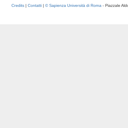
Credits
|
Contatti
|
© Sapienza Università di Roma
- Piazzale A