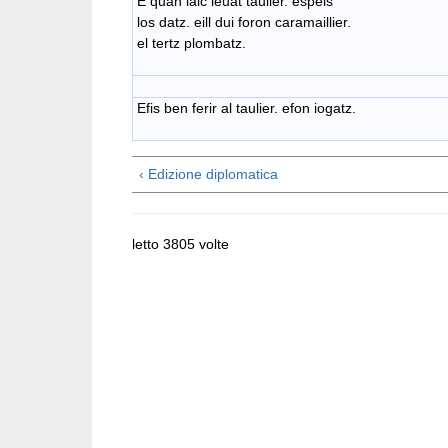
E quan laic leuat taulier. espeis
los datz. eill dui foron caramaillier.
el tertz plombatz.
Efis ben ferir al taulier. efon iogatz.
‹ Edizione diplomatica
letto 3805 volte