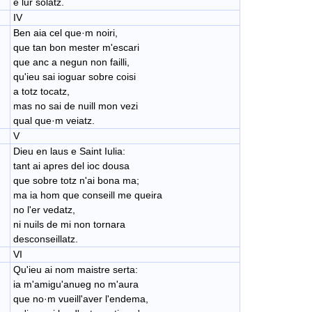
e lur solatz.
IV
Ben aia cel que·​m noiri,
que tan bon mester m'escari
que anc a negun non failli,
qu'ieu sai ioguar sobre coisi
a totz tocatz,
mas no sai de nuill mon vezi
qual que·m veiatz.
V
Dieu en laus e Saint Iulia:
​tant ai apres del ioc dousa
​que sobre totz n'ai bona ma;
ma ia hom que conseill me queira
​no l'er vedatz,
ni nuils de mi non tornara
desconseillatz.
VI
Qu'ieu ai nom maistre serta:
​ia m'amigu'anueg no m'aura
​que no·m vueill'aver l'endema,