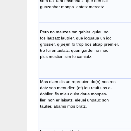
som ua. tant ensenhatz. que ben sai
guazanhar monpa. entotz mercatz.
Pero no mauzes tan gabier. quieu no
fos lauzatz lautrier. que ioguaua un ioc
grossier. q(ue)m fo trop bos alcap premier.
tro fui entaulatz. quan gardei no mac
plus mestier. sim fo camiatz.
Mas elam dis un reprouier. do(n) nostres
datz son menudier. (et) ieu reuit uos a-
doblier. fis mieu quim daua monpes-
lier. non er laisatz. eleuei unpauc son
taulier. abams mos bratz.