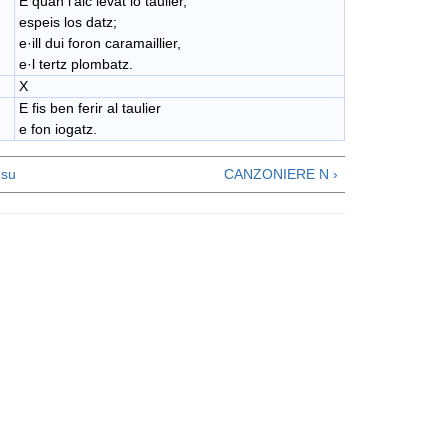
E quan l'aic levat lo taulier,
espeis los datz;
​e·ill dui foron caramaillier,
e·l tertz plombatz.
X
E fis ben ferir al taulier
​e fon iogatz.
su
CANZONIERE N ›