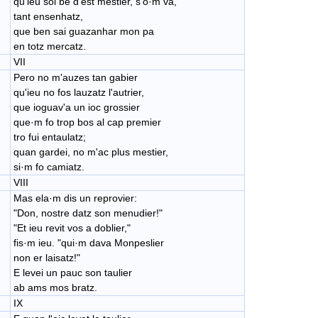
qu'ieu soi be d'est mestier, s'o·m va,
​tant ensenhatz,
que ben sai guazanhar mon pa
en totz mercatz.
VII
Pero no m'auzes tan gabier
qu'ieu no fos lauzatz l'autrier,
que ioguav'a un ioc grossier
​que·m fo trop bos al cap premier
tro fui entaulatz;
​quan gardei, no m'ac plus mestier,
si·m fo camiatz.
VIII
Mas ela·​m dis un reprovier:
"Don, nostre datz son menudier!"
"Et ieu revit vos a doblier,"
fis·​m ieu. "qui·m dava Monpeslier
non er laisatz!"
E levei un pauc son taulier
ab ams mos bratz.
IX