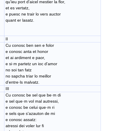
qu'ieu port d'aicel mestier la flor,
et es vertatz,
e puesc ne trair lo vers auctor
​quant er lasatz.
II
Cu conosc ben sen e folor
e conosc anta et honor
et ai ardiment e paor,
​e si·m partetz un ioc d'amor
​no soi tan fatz
​no sapcha triar lo meillor
​d'entre·ls malvatz.
III
Cu conosc be sel que be·m di
e sel que·​m vol mal autressi,
e conosc be celui que·m ri
e sels que s'azauton de mi
e conosc assatz:
atressi dei voler lur fi