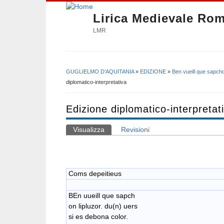
Lirica Medievale Ro
LMR
GUGLIELMO D'AQUITANIA
»
EDIZIONE
»
Ben vueill que sapcho
Tu sei qui
diplomatico-interpretativa
Edizione diplomatico-interpretat
Visualizza
(scheda attiva)
Revisioni
Schede primarie
Coms depeitieus
BEn uueill que sapch
on lipluzor. du(n) uers
si es debona color.