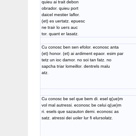
quieu ai trait debon
obrador. quieu port
daicel mestier laflor.
(et) es uertatz. epuesc
ne trair lo uers auc
tor. quant er lasatz.
Cu conosc ben sen efolor. econosc anta
(et) honor. (et) ai ardiment epaor. esim par
tetz un ioc damor. no soi tan fatz. no
sapcha triar lomeillor. dentrels malu
atz.
Cu conosc be sel que bem di. esel q(ue)m
vol mal autressi. econosc be celui q(ue)m
ri. esels que sazauton demi. econosc as
satz. atressi dei uoler lur fi elursolatz.