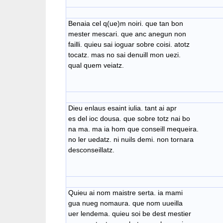
Benaia cel q(ue)m noiri. que tan bon
mester mescari. que anc anegun non
failli. quieu sai ioguar sobre coisi. atotz
tocatz. mas no sai denuill mon uezi.
qual quem veiatz.
Dieu enlaus esaint iulia. tant ai apr
es del ioc dousa. que sobre totz nai bo
na ma. ma ia hom que conseill mequeira.
no ler uedatz. ni nuils demi. non tornara
desconseillatz.
Quieu ai nom maistre serta. ia mami
gua nueg nomaura. que nom uueilla
uer lendema. quieu soi be dest mestier