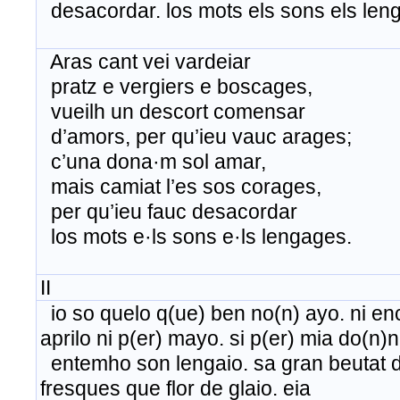
desacordar. los mots els sons els len
Aras cant vei vardeiar
pratz e vergiers e boscages,
vueilh un descort comensar
d’amors, per qu’ieu vauc arages;
c’una dona·m sol amar,
mais camiat l’es sos corages,
per qu’ieu fauc desacordar
los mots e·ls sons e·ls lengages.
II
io so quelo q(ue) ben no(n) ayo. ni enc
aprilo ni p(er) mayo. si p(er) mia do(n)n
entemho son lengaio. sa gran beutat di
fresques que flor de glaio. eia