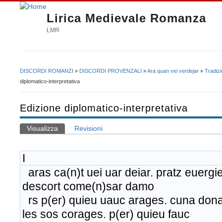
Lirica Medievale Romanza
LMR
DISCORDI ROMANZI
»
DISCORDI PROVENZALI
»
Ara quan vei verdejar
»
Tradiz
Tu sei qui
diplomatico-interpretativa
Edizione diplomatico-interpretativa
Visualizza
(scheda attiva)
Revisioni
Schede primarie
I
aras ca(n)t uei uar deiar. pratz euerg
descort come(n)sar damo
rs p(er) quieu uauc arages. cuna don
les sos corages. p(er) quieu fauc