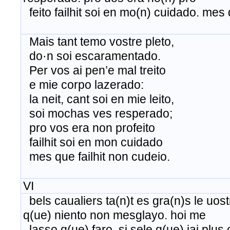
feito failhit soi en mo(n) cuidado. mes 
Mais tant temo vostre pleto,
do·n soi escaramentado.
Per vos ai pen’e mal treito
e mie corpo lazerado:
la neit, cant soi en mie leito,
soi mochas ves resperado;
pro vos era non profeito
failhit soi en mon cuidado
mes que failhit non cudeio.
VI
bels caualiers ta(n)t es gra(n)s le uo
q(ue) niento non mesglayo. hoi me
lasso q(ue) faro. si sele q(ue) iai plus 