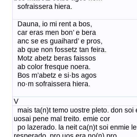
sofraissera hiera.
Dauna, io mi rent a bos,
car eras men bon’ e bera
anc se es guaihard’ e pros,
ab que non fossetz tan feira.
Motz abetz beras faissos
ab color fresque noera.
Bos m’abetz e si·bs agos
no·m sofraissera hiera.
V
mais ta(n)t temo uostre pleto. don soi
uosai pene mal treito. emie cor
po lazerado. la neit ca(n)t soi enmie l
resperado. pro uos era no(n) pro