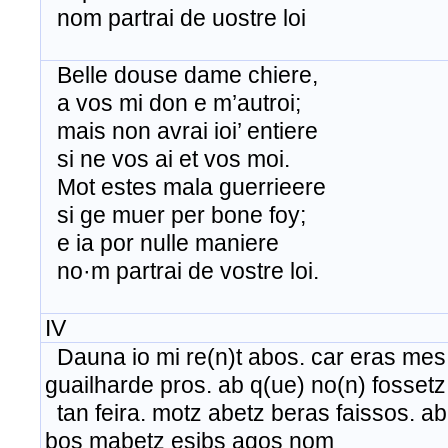
nom partrai de uostre loi
Belle douse dame chiere,
a vos mi don e m’autroi;
mais non avrai ioi’ entiere
si ne vos ai et vos moi.
Mot estes mala guerrieere
si ge muer per bone foy;
e ia por nulle maniere
no·m partrai de vostre loi.
IV
Dauna io mi re(n)t abos. car eras mes
guailharde pros. ab q(ue) no(n) fossetz
tan feira. motz abetz beras faissos. ab
bos mabetz esibs agos nom