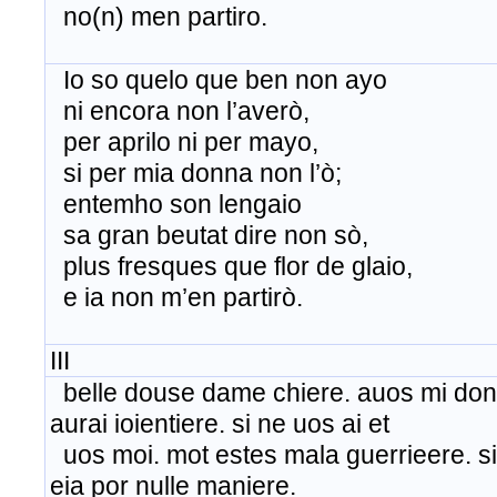
no(n) men partiro.
Io so quelo que ben non ayo
ni encora non l’averò,
per aprilo ni per mayo,
si per mia donna non l’ò;
entemho son lengaio
sa gran beutat dire non sò,
plus fresques que flor de glaio,
e ia non m’en partirò.
III
belle douse dame chiere. auos mi don
aurai ioientiere. si ne uos ai et
uos moi. mot estes mala guerrieere. si
eia por nulle maniere.