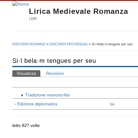
Lirica Medievale Romanza
LMR
DISCORDI ROMANZI
»
DISCORDI PROVENZALI
» Si·l bela·m tengues per seu
Tu sei qui
Si·l bela·m tengues per seu
Visualizza
(scheda attiva)
Revisioni
Schede primarie
Tradizione manoscritta
‹ Edizione diplomatica
su
letto 827 volte