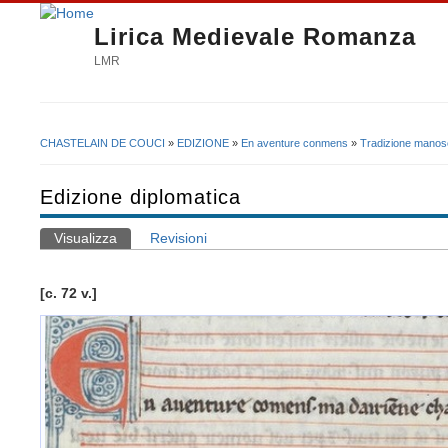
Lirica Medievale Romanza
LMR
CHASTELAIN DE COUCI
»
EDIZIONE
»
En aventure conmens
»
Tradizione manosc
Tu sei qui
Edizione diplomatica
Visualizza
(scheda attiva)
Revisioni
Schede primarie
[c. 72 v.]