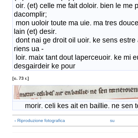
oir. (et) celle me fait doloir. bien le me p
dacomplir;
mon uoloir toute ma uie. ma tres douc
lain (et) desir.
dont nai ge droit oil uoir. ke sens estre
riens ua -
loir. maix tant dout laperceuoir. ke mi eul
desgairdeir ke pour
[c. 73 r.]
morir. celi kes ait en baillie. ne sen to
‹ Riproduzione fotografica
su