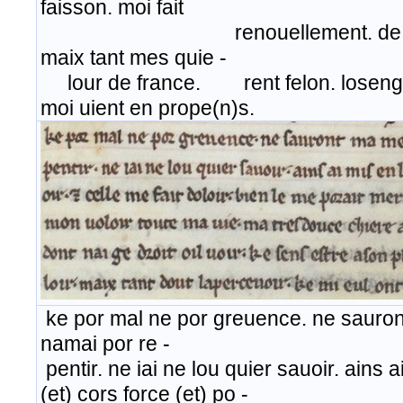
faisson. moi fait
renouellement. de toute 
maix tant mes quie -
lour de france. rent felon. losengie
moi uient en prope(n)s.
ke por mal ne por greuence. ne saur
namai por re -
pentir. ne iai ne lou quier sauoir. ains a
(et) cors force (et) po -