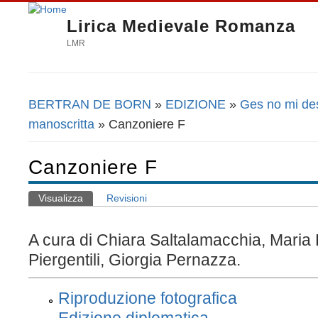
Lirica Medievale Romanza
LMR
BERTRAN DE BORN
»
EDIZIONE
»
Ges no mi de
Tu sei qui
manoscritta
» Canzoniere F
Canzoniere F
Visualizza
(scheda attiva)
Revisioni
Schede primarie
A cura di Chiara Saltalamacchia, Maria
Piergentili, Giorgia Pernazza.
Riproduzione fotografica