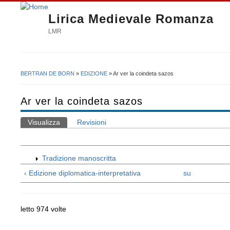
Lirica Medievale Romanza
LMR
BERTRAN DE BORN
»
EDIZIONE
» Ar ver la coindeta sazos
Tu sei qui
Ar ver la coindeta sazos
Visualizza
(scheda attiva)
Revisioni
Schede primarie
Tradizione manoscritta
‹ Edizione diplomatica-interpretativa
su
letto 974 volte