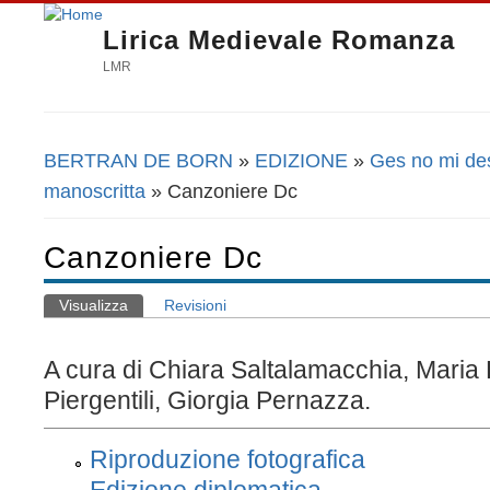
Lirica Medievale Romanza
LMR
BERTRAN DE BORN
»
EDIZIONE
»
Ges no mi de
Tu sei qui
manoscritta
» Canzoniere Dc
Canzoniere Dc
Visualizza
(scheda attiva)
Revisioni
Schede primarie
A cura di Chiara Saltalamacchia, Maria
Piergentili, Giorgia Pernazza.
Riproduzione fotografica