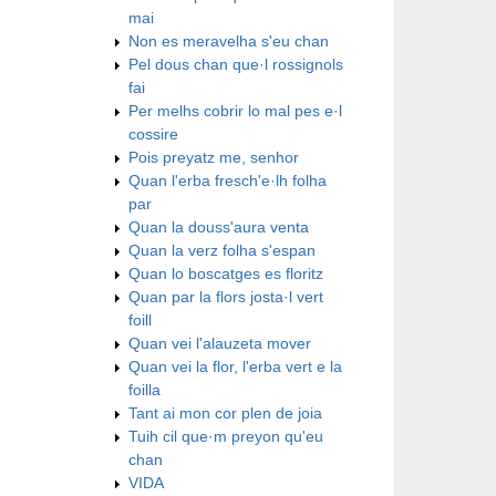
mai
Non es meravelha s'eu chan
Pel dous chan que·l rossignols
fai
Per melhs cobrir lo mal pes e·l
cossire
Pois preyatz me, senhor
Quan l'erba fresch'e·lh folha
par
Quan la douss'aura venta
Quan la verz folha s'espan
Quan lo boscatges es floritz
Quan par la flors josta·l vert
foill
Quan vei l'alauzeta mover
Quan vei la flor, l'erba vert e la
foilla
Tant ai mon cor plen de joia
Tuih cil que·m preyon qu'eu
chan
VIDA