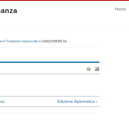
manza
Home
be
»
Tradizione manoscritta
» CANZONIERE Dc
su
Edizione diplomatica ›