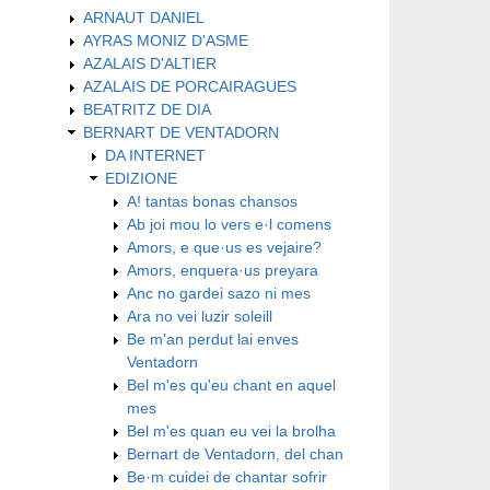
ARNAUT DANIEL
AYRAS MONIZ D'ASME
AZALAIS D'ALTIER
AZALAIS DE PORCAIRAGUES
BEATRITZ DE DIA
BERNART DE VENTADORN
DA INTERNET
EDIZIONE
A! tantas bonas chansos
Ab joi mou lo vers e·l comens
Amors, e que·us es vejaire?
Amors, enquera·us preyara
Anc no gardei sazo ni mes
Ara no vei luzir soleill
Be m'an perdut lai enves
Ventadorn
Bel m'es qu'eu chant en aquel
mes
Bel m'es quan eu vei la brolha
Bernart de Ventadorn, del chan
Be·m cuidei de chantar sofrir