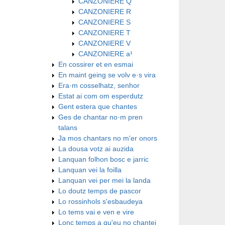
CANZONIERE Q
CANZONIERE R
CANZONIERE S
CANZONIERE T
CANZONIERE V
CANZONIERE a¹
En cossirer et en esmai
En maint geing se volv e·s vira
Era·m cosselhatz, senhor
Estat ai com om esperdutz
Gent estera que chantes
Ges de chantar no·m pren
talans
Ja mos chantars no m'er onors
La dousa votz ai auzida
Lanquan folhon bosc e jarric
Lanquan vei la foilla
Lanquan vei per mei la landa
Lo doutz temps de pascor
Lo rossinhols s'esbaudeya
Lo tems vai e ven e vire
Lonc temps a qu'eu no chantei