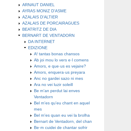
ARNAUT DANIEL
AYRAS MONIZ D'ASME
AZALAIS D'ALTIER
AZALAIS DE PORCAIRAGUES
BEATRITZ DE DIA
BERNART DE VENTADORN
DA INTERNET
EDIZIONE
A! tantas bonas chansos
Ab joi mou lo vers e·l comens
Amors, e que·us es vejaire?
Amors, enquera·us preyara
Anc no gardei sazo ni mes
Ara no vei luzir soleill
Be m'an perdut lai enves
Ventadorn
Bel m'es qu'eu chant en aquel
mes
Bel m'es quan eu vei la brolha
Bernart de Ventadorn, del chan
Be·m cuidei de chantar sofrir