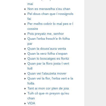
mai
Non es meravelha s'eu chan
Pel dous chan que·l rossignols
fai
Per melhs cobrir lo mal pes e·l
cossire
Pois preyatz me, senhor
Quan l'erba fresch'e·lh folha
par
Quan la douss'aura venta
Quan la verz folha s'espan
Quan lo boscatges es floritz
Quan par la flors josta·l vert
foill
Quan vei l'alauzeta mover
Quan vei la flor, l'erba vert e la
foilla
Tant ai mon cor plen de joia
Tuih cil que·m preyon qu'eu
chan
VIDA