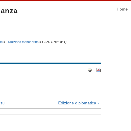
manza
Home
be
»
Tradizione manoscritta
» CANZONIERE Q
su
Edizione diplomatica ›