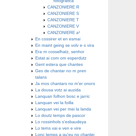
fotografica
CANZONIERE R
CANZONIERE S
CANZONIERE T
CANZONIERE V
CANZONIERE a¹
En cossirer et en esmai
En maint geing se volv e·s vira
Era·m cosselhatz, senhor
Estat ai com om esperdutz
Gent estera que chantes
Ges de chantar no·m pren
talans
Ja mos chantars no m'er onors
La dousa votz ai auzida
Lanquan folhon bosc e jarric
Lanquan vei la foilla
Lanquan vei per mei la landa
Lo doutz temps de pascor
Lo rossinhols s'esbaudeya
Lo tems vai e ven e vire
Lonc temps a qu'eu no chantei