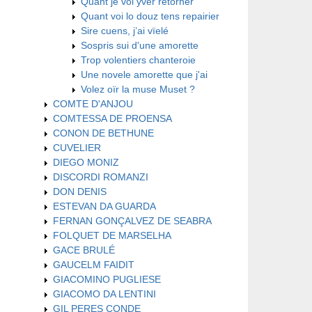
Quant je voi yver retorner
Quant voi lo douz tens repairier
Sire cuens, j’ai vïelé
Sospris sui d'une amorette
Trop volentiers chanteroie
Une novele amorette que j'ai
Volez oïr la muse Muset ?
COMTE D'ANJOU
COMTESSA DE PROENSA
CONON DE BETHUNE
CUVELIER
DIEGO MONIZ
DISCORDI ROMANZI
DON DENIS
ESTEVAN DA GUARDA
FERNAN GONÇALVEZ DE SEABRA
FOLQUET DE MARSELHA
GACE BRULÉ
GAUCELM FAIDIT
GIACOMINO PUGLIESE
GIACOMO DA LENTINI
GIL PERES CONDE