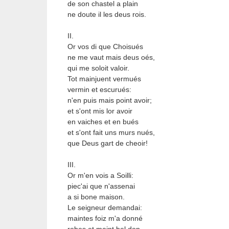
de son chastel a plain
ne doute il les deus rois.
II.
Or vos di que Choisués
ne me vaut mais deus oés,
qui me soloit valoir.
Tot mainjuent vermués
vermin et escurués:
n'en puis mais point avoir;
et s'ont mis lor avoir
en vaiches et en bués
et s'ont fait uns murs nués,
que Deus gart de cheoir!
III.
Or m'en vois a Soilli:
piec'ai que n'assenai
a si bone maison.
Le seigneur demandai:
maintes foiz m'a donné