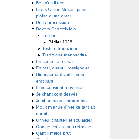
Bel m'es li tens
Biaus Colins Musés, je me
plaing d'une amor
De la procession
Devers Chastelvilain
Edizioni
Bédier 1938
Testo e traduzione
Tradizione manoscritta
En ceste note dirai
En mai, quant li rossignolet
Hideusement vait li mons
empirant
Il me convient renvoisier
Je chant com desvés
Je chantasse d'amorettes
Moult m'anue d'iver ke tant ait
dureit
Or veul chanteir et soulaicier
Qant je voi lou tans refroidier
Qant li malos brut