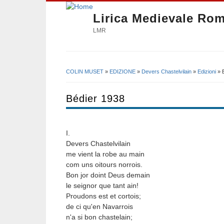
Lirica Medievale Ro
LMR
COLIN MUSET
»
EDIZIONE
»
Devers Chastelvilain
»
Edizioni
» 
Tu sei qui
Bédier 1938
I.
Devers Chastelvilain
me vient la robe au main
com uns oitours norrois.
Bon jor doint Deus demain
le seignor que tant ain!
Proudons est et cortois;
de ci qu'en Navarrois
n'a si bon chastelain;