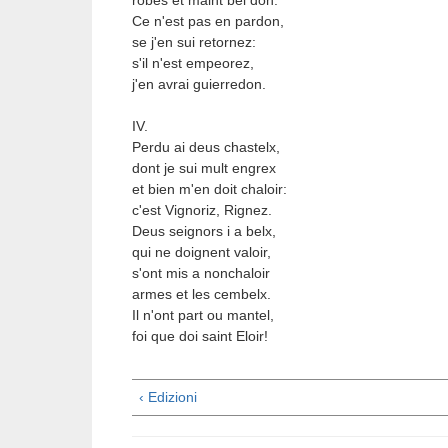
robes et maint bel don.
Ce n'est pas en pardon,
se j'en sui retornez:
s'il n'est empeorez,
j'en avrai guierredon.
IV.
Perdu ai deus chastelx,
dont je sui mult engrex
et bien m'en doit chaloir:
c'est Vignoriz, Rignez.
Deus seignors i a belx,
qui ne doignent valoir,
s'ont mis a nonchaloir
armes et les cembelx.
Il n'ont part ou mantel,
foi que doi saint Eloir!
‹ Edizioni