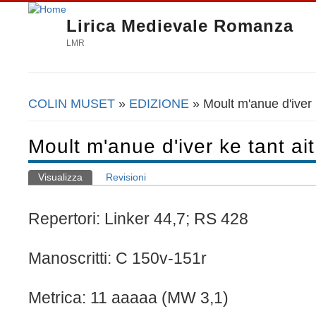
Lirica Medievale Romanza
LMR
COLIN MUSET
»
EDIZIONE
» Moult m'anue d'iver k
Tu sei qui
Moult m'anue d'iver ke tant ait
Visualizza
(scheda attiva)
Revisioni
Schede primarie
Repertori: Linker 44,7; RS 428
Manoscritti: C 150v-151r
Metrica: 11 aaaaa (MW 3,1)