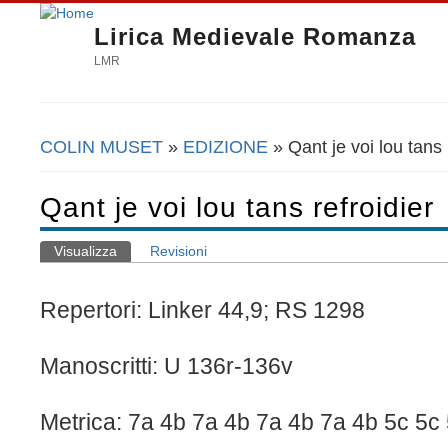
Lirica Medievale Romanza
LMR
COLIN MUSET
»
EDIZIONE
» Qant je voi lou tans 
Tu sei qui
Qant je voi lou tans refroidier
Visualizza
(scheda attiva)
Revisioni
Schede primarie
Repertori: Linker 44,9; RS 1298
Manoscritti: U 136r-136v
Metrica: 7a 4b 7a 4b 7a 4b 7a 4b 5c 5c