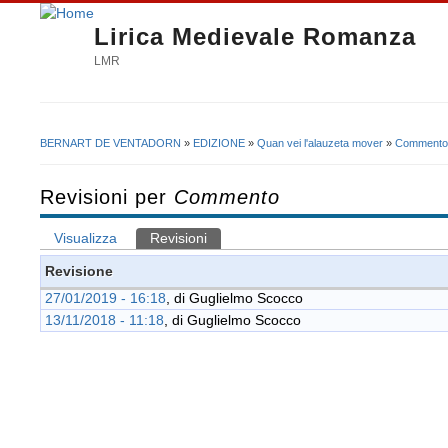
Lirica Medievale Romanza
LMR
BERNART DE VENTADORN
»
EDIZIONE
»
Quan vei l'alauzeta mover
»
Commento
Tu sei qui
Revisioni per
Commento
Visualizza
Revisioni
(scheda attiva)
Schede primarie
Revisione
27/01/2019 - 16:18
, di
Guglielmo Scocco
13/11/2018 - 11:18
, di
Guglielmo Scocco