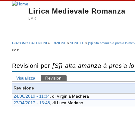
Lirica Medievale Romanza
LMR
GIACOMO DA LENTINI
»
EDIZIONE
»
SONETTI
»
[S]ì alta amanza à pres’a lo me’
Tu sei qui
core
Revisioni per
[S]ì alta amanza à pres’a l
Visualizza
Revisioni
(scheda attiva)
Schede primarie
Revisione
24/06/2019 - 11:34
, di
Virginia Machera
27/04/2017 - 16:48
, di
Luca Mariano