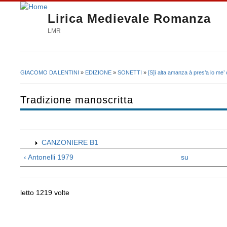
Lirica Medievale Romanza
LMR
GIACOMO DA LENTINI
»
EDIZIONE
»
SONETTI
»
[S]ì alta amanza à pres’a lo me’
Tu sei qui
Tradizione manoscritta
CANZONIERE B1
‹ Antonelli 1979
su
letto 1219 volte