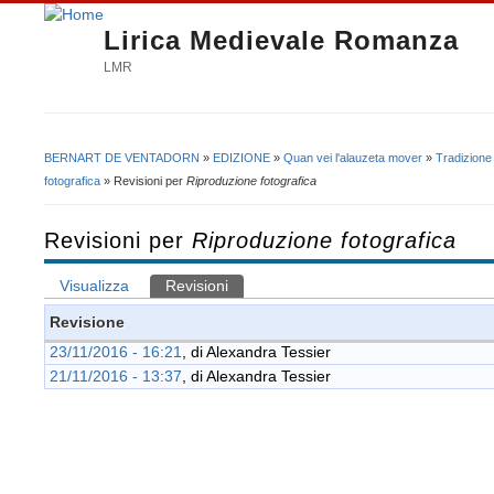
Lirica Medievale Romanza
LMR
BERNART DE VENTADORN
»
EDIZIONE
»
Quan vei l'alauzeta mover
»
Tradizione
Tu sei qui
fotografica
» Revisioni per
Riproduzione fotografica
Revisioni per
Riproduzione fotografica
Visualizza
Revisioni
(scheda attiva)
Schede primarie
Revisione
23/11/2016 - 16:21
, di
Alexandra Tessier
21/11/2016 - 13:37
, di
Alexandra Tessier