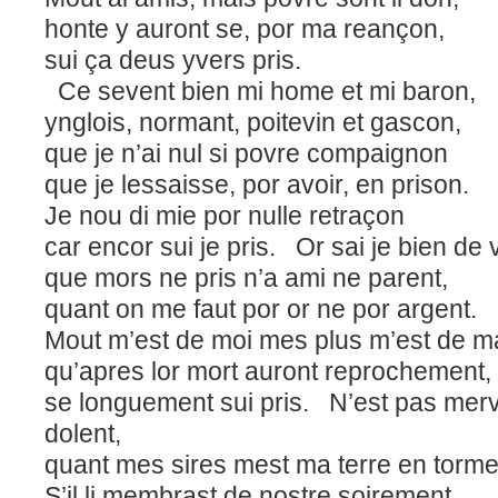
honte y auront se, por ma reançon,
sui ça deus yvers pris.
Ce sevent bien mi home et mi baron,
ynglois, normant, poitevin et gascon,
que je n’ai nul si povre compaignon
que je lessaisse, por avoir, en prison.
Je nou di mie por nulle retraçon
car encor sui je pris.
Or sai je bien de 
que mors ne pris n’a ami ne parent,
quant on me faut por or ne por argent.
Mout m’est de moi mes plus m’est de m
qu’apres lor mort auront reprochement,
se longuement sui pris.
N’est pas mervoi
dolent,
quant mes sires mest ma terre en torme
S’il li membrast de nostre soirement