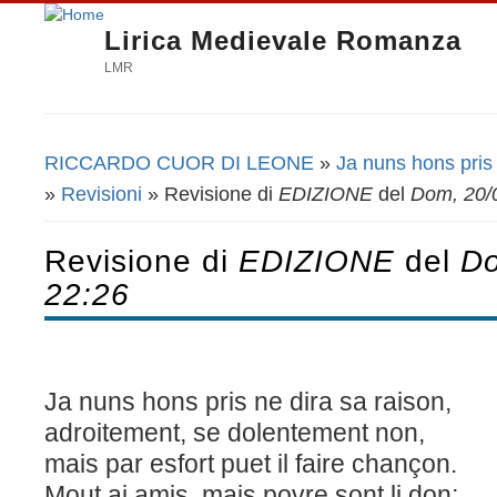
Lirica Medievale Romanza
LMR
RICCARDO CUOR DI LEONE
»
Ja nuns hons pris 
Tu sei qui
»
Revisioni
» Revisione di
EDIZIONE
del
Dom, 20/0
Revisione di
EDIZIONE
del
Do
22:26
Ja nuns hons pris ne dira sa raison,
adroitement, se dolentement non,
mais par esfort puet il faire chançon.
Mout ai amis, mais povre sont li don;