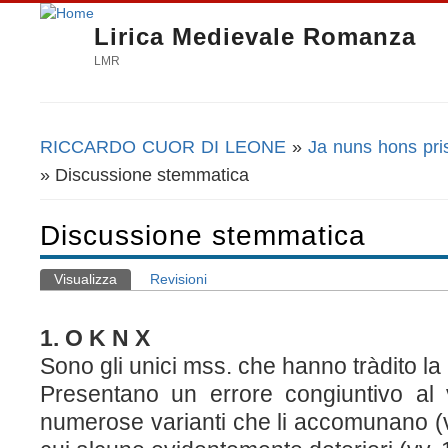
Lirica Medievale Romanza
LMR
RICCARDO CUOR DI LEONE
»
Ja nuns hons pris
Tu sei qui
» Discussione stemmatica
Discussione stemmatica
Visualizza
(scheda attiva)
Revisioni
Schede primarie
1. O K N X
Sono gli unici mss. che hanno tràdito la
Presentano un errore congiuntivo al 
numerose varianti che li accomunano (vv.