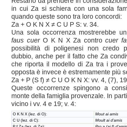
Restano da prendere in considerazione i 
in cui Z
a
si schiera con una sola fami
quando queste sono tra loro concordi:
Z
a
+ O K N X ≠ C U P S: v. 34.
Una sola occorrenza mostrerebbe una
faus cuer
O K N X Z
a
contro
cuer f
possibilità di poligenesi non credo
dubbio, anche per il fatto che Z
a
condi
che riporta il modello di Z
a
tra i prove
opposta è invece è estremamente più so
Z
a
+ P (S f) ≠ C U O K N X: vv. 4, (7), 19
Queste occorrenze spingono a consid
monte della famiglia provenzale. In part
vicino i vv. 4 e 19; v. 4:
O K N X (lez. di O):
Mout ai amis
C U (lez. di C):
Moult ai d’amis
P f Z
a
(lez. di Z
a
):
Pro a (ai f) d’amis