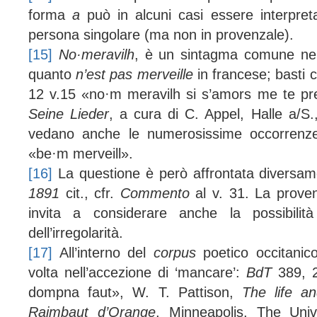
forma
a
può in alcuni casi essere interpre
persona singolare (ma non in provenzale).
[15]
No·meravilh
, è un sintagma comune nell
quanto
n’est pas merveille
in francese; basti 
12 v.15 «no·m meravilh si s’amors me te pr
Seine Lieder
, a cura di C. Appel, Halle
a
/S.
vedano anche le numerosissime occorrenze 
«be·m merveill».
[16]
La questione è però affrontata diversa
1891
cit., cfr.
Commento
al v. 31. La proveni
invita a considerare anche la possibilità
dell’irregolarità.
[17]
All’interno del
corpus
poetico occitanic
volta nell’accezione di ‘mancare’:
BdT
389, 2
dompna faut», W. T. Pattison,
The life a
Raimbaut d’Orange
, Minneapolis, The Univ