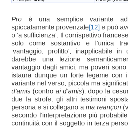
Pro
è una semplice variante adi
spiccatamente provenzale
[12]
e può aver
o ‘a sufficienza’. Il corrispettivo frances
solo come sostantivo e l’unica tra
‘vantaggio, profitto’, inapplicabile i
darebbe una lezione semanticament
vantaggio dagli amici, ma poveri sono i
istaura dunque un forte legame con il
variante nel verso, piccola ma signific
d’amis
(contro
ai
d’amis
): dopo la cesur
due la strofe, gli altri testimoni spos
persona e si collegano a
ma reançon
(
secondo l’interpretazione più probabile
continuità con il soggetto in terza pers