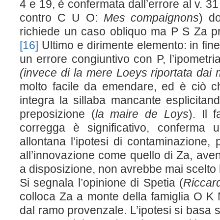
4 e 19, è confermata dall’errore al v. 31
contro C U O:
Mes compaignons
) do
richiede un caso obliquo ma P S Z
a
pr
[16]
Ultimo e dirimente elemento: in fin
un errore congiuntivo con P, l’ipometri
(invece di la mere Loeys riportata dai 
molto facile da emendare, ed è ciò che
integra la sillaba mancante esplicitand
preposizione (
la maire de Loys
). Il 
corregga è significativo, conferma
allontana l’ipotesi di contaminazione,
all’innovazione come quello di Z
a
, ave
a disposizione, non avrebbe mai scelto 
Si segnala l’opinione di Spetia (
Ricca
colloca Z
a
a monte della famiglia O K
dal ramo provenzale. L’ipotesi si basa 