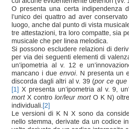
cui alcune evidentemente deteriori (vv. 1
O presenta una certa indipendenza d
l’unico dei quattro ad aver conservato
luogo, anche dal punto di vista musicale
tre attestazioni, tra loro compatte, sia 
musicale che per linea melodica.
Si possono escludere relazioni di deriv
per via dei seguenti elementi di valen
un’ipometria al v. 12 e un’innovazion
mancano i due
envoi
. N presenta un e
discorda dagli altri al v. 39 (
por ce que
[1]
X presenta un’ipometria al v. 9, un
mort
X contro
lor/leur mort
O K N) oltr
individuali.
[2]
Le versioni di K N X sono da consider
nello stemma, derivate da un codice i