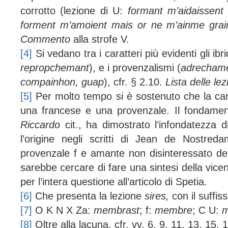
corrotto (lezione di U:
formant m’aidaissent m
forment m’amoient mais or ne m’ainme gra
Commento
alla strofe V.
[4]
Si vedano tra i caratteri più evidenti gli ibri
repropchemant
), e i provenzalismi (
adrechame
compainhon, guap
), cfr. § 2.10.
Lista delle le
[5]
Per molto tempo si è sostenuto che la ca
una francese e una provenzale. Il fondament
Riccardo
cit., ha dimostrato l’infondatezza d
l’origine negli scritti di Jean de Nostre
provenzale f e amante non disinteressato della
sarebbe cercare di fare una sintesi della vice
per l’intera questione all’articolo di Spetia.
[6]
Che presenta la lezione
sires,
con il suffis
[7]
O K N X Z
a
:
membrast
; f:
membre
; C U:
m
[8]
Oltre alla lacuna, cfr. vv. 6, 9, 11, 13, 15, 