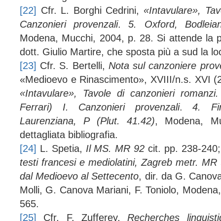
[22]
Cfr. L. Borghi Cedrini,
«Intavulare», Tav
Canzonieri provenzali
.
5. Oxford, Bodleia
Modena, Mucchi, 2004, p. 28. Si attende la pu
dott. Giulio Martire, che sposta più a sud la lo
[23]
Cfr. S. Bertelli,
Nota sul canzoniere prove
«Medioevo e Rinascimento», XVIII/n.s. XVI (
«Intavulare», Tavole di canzonieri romanzi
Ferrari) I. Canzonieri provenzali
.
4. Fi
Laurenziana, P (Plut. 41.42)
, Modena, Mu
dettagliata bibliografia.
[24]
L. Spetia,
Il MS. MR 92
cit. pp. 238-240
testi francesi e mediolatini, Zagreb metr. MR
dal Medioevo al Settecento
, dir. da G. Canova
Molli, G. Canova Mariani, F. Toniolo, Modena,
565.
[25]
Cfr. F. Zufferey,
Recherches linguist