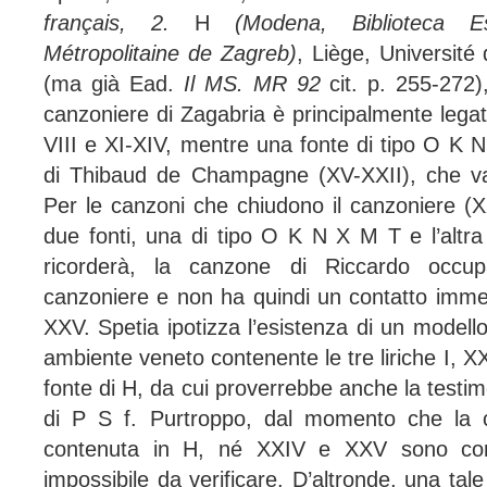
français, 2.
H
(Modena, Biblioteca E
Métropolitaine de Zagreb)
, Liège, Université
(ma già Ead.
Il MS. MR 92
cit. p. 255-272
canzoniere di Zagabria è principalmente legat
VIII e XI-XIV, mentre una fonte di tipo O K N
di Thibaud de Champagne (XV-XXII), che va
Per le canzoni che chiudono il canzoniere (
due fonti, una di tipo O K N X M T e l’alt
ricorderà, la canzone di Riccardo occu
canzoniere e non ha quindi un contatto imme
XXV. Spetia ipotizza l’esistenza di un modell
ambiente veneto contenente le tre liriche I, X
fonte di H, da cui proverrebbe anche la testi
di P S f. Purtroppo, dal momento che la 
contenuta in H, né XXIV e XXV sono con
impossibile da verificare. D’altronde, una tal