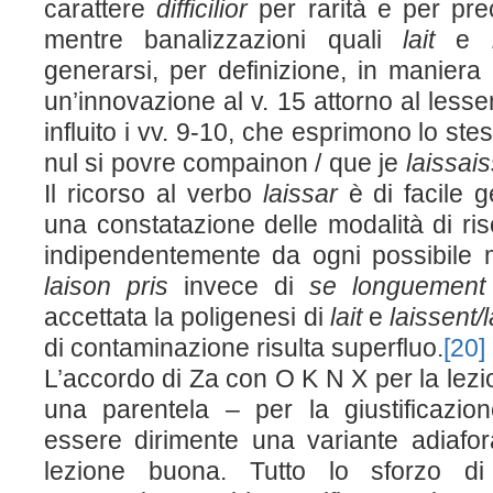
carattere
difficilior
per rarità e per pre
mentre banalizzazioni quali
lait
e
generarsi, per definizione, in maniera 
un’innovazione al v. 15 attorno al les
influito i vv. 9-10, che esprimono lo ste
nul si povre compainon / que je
laissai
Il ricorso al verbo
laissar
è di facile 
una constatazione delle modalità di riscr
indipendentemente da ogni possibile 
laison pris
invece di
se longuement 
accettata la poligenesi di
lait
e
laissent/
di contaminazione risulta superfluo.
[20]
L’accordo di Z
a
con O K N X per la lez
una parentela – per la giustificazi
essere dirimente una variante adiafor
lezione buona. Tutto lo sforzo d