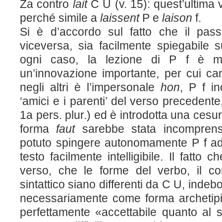
Z
a
contro
lait
C U (v. 15): quest’ultima 
perché simile a
laissent
P e
laison
f.
Si è d’accordo sul fatto che il pa
viceversa, sia facilmente spiegabile s
ogni caso, la lezione di P f è ma
un’innovazione importante, per cui ca
negli altri è l’impersonale
hon
, P f in
‘amici e i parenti’ del verso precedente
1
a
pers. plur.) ed è introdotta una cesu
forma
faut
sarebbe stata incomprensi
potuto spingere autonomamente P f ad 
testo facilmente intelligibile. Il fatto c
verso, che le forme del verbo, il co
sintattico siano differenti da C U, indeb
necessariamente come forma archetip
perfettamente «accettabile quanto al 