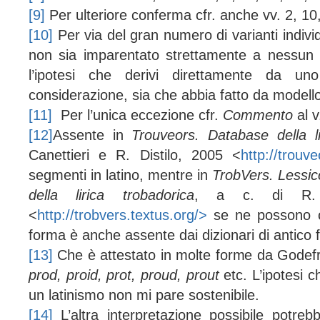
[9]
Per ulteriore conferma cfr. anche vv. 2, 10,
[10]
Per via del gran numero di varianti indivi
non sia imparentato strettamente a nessun 
l’ipotesi che derivi direttamente da un
considerazione, sia che abbia fatto da modello a
[11]
Per l’unica eccezione cfr.
Commento
al v
[12]
Assente in
Trouveors. Database della lir
Canettieri e R. Distilo, 2005 <
http://trouv
segmenti in latino, mentre in
TrobVers. Lessi
della lirica trobadorica
, a c. di R. D
<
http://trobvers.textus.org/>
se ne possono co
forma è anche assente dai dizionari di antico 
[13]
Che è attestato in molte forme da Godef
prod, proid, prot, proud, prout
etc. L’ipotesi 
un latinismo non mi pare sostenibile.
[14]
L’altra interpretazione possibile potre