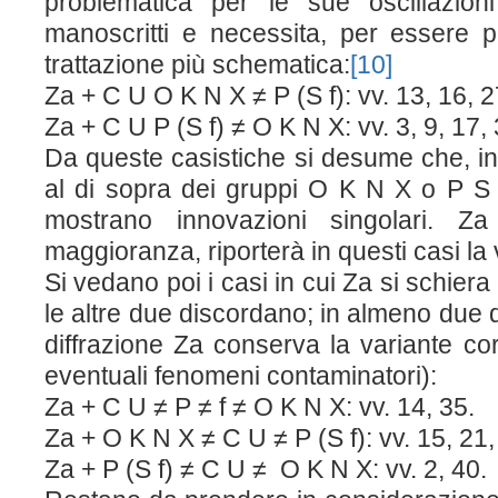
problematica per le sue oscillazioni
manoscritti e necessita, per essere p
trattazione più schematica:
[10]
Z
a
+ C U O K N X ≠ P (S f): vv. 13, 16, 2
Z
a
+ C U P (S f) ≠ O K N X: vv. 3, 9, 17, 
Da queste casistiche si desume che, in
al di sopra dei gruppi O K N X o P S f
mostrano innovazioni singolari. Z
a
maggioranza, riporterà in questi casi la 
Si vedano poi i casi in cui Z
a
si schiera
le altre due discordano; in almeno due d
diffrazione Z
a
conserva la variante corr
eventuali fenomeni contaminatori):
Z
a
+ C U ≠ P ≠ f ≠ O K N X: vv. 14, 35.
Z
a
+ O K N X ≠ C U ≠ P (S f): vv. 15, 21,
Z
a
+ P (S f) ≠ C U ≠ O K N X: vv. 2, 40.