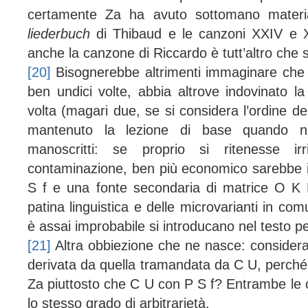
certamente Z
a
ha avuto sottomano materia
liederbuch
di Thibaud e le canzoni XXIV e X
anche la canzone di Riccardo è tutt’altro che 
[20]
Bisognerebbe altrimenti immaginare che 
ben undici volte, abbia altrove indovinato la
volta (magari due, se si considera l’ordine de
mantenuto la lezione di base quando no
manoscritti: se proprio si ritenesse irri
contaminazione, ben più economico sarebbe i
S f e una fonte secondaria di matrice O K 
patina linguistica e delle microvarianti in com
è assai improbabile si introducano nel testo pe
[21]
Altra obbiezione che ne nasce: consideran
derivata da quella tramandata da C U, perché
Z
a
piuttosto che C U con P S f? Entrambe le o
lo stesso grado di arbitrarietà.