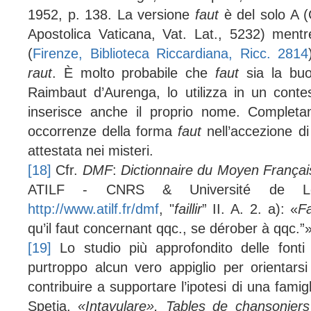
1952, p. 138. La versione
faut
è del solo A (C
Apostolica Vaticana, Vat. Lat., 5232) mentre
(
Firenze, Biblioteca Riccardiana, Ricc. 2814
raut
. È molto probabile che
faut
sia la buon
Raimbaut d’Aurenga, lo utilizza in un contes
inserisce anche il proprio nome. Completa
occorrenze della forma
faut
nell’accezione d
attestata nei misteri.
[18]
Cfr.
DMF
:
Dictionnaire du Moyen Françai
ATILF - CNRS & Université de Lorr
http://www.atilf.fr/dmf
, "
faillir
” II. A. 2. a): «
Fa
qu’il faut concernant qqc., se dérober à qqc.”»
[19]
Lo studio più approfondito delle fonti
purtroppo alcun vero appiglio per orientars
contribuire a supportare l’ipotesi di una famig
Spetia,
«Intavulare», Tables de chansonie