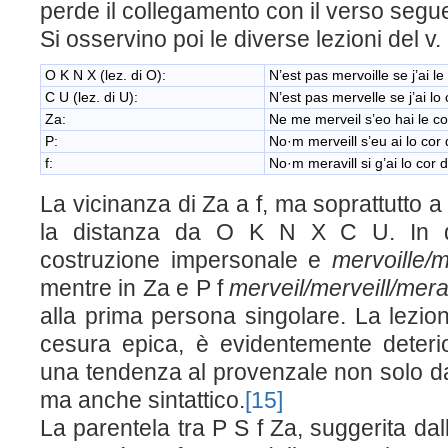
perde il collegamento con il verso segu
Si osservino poi le diverse lezioni del v.
O K N X (lez. di O):
N’est pas mervoille se j’ai le
C U (lez. di U):
N’est pas mervelle se j’ai lo
Z
a
:
Ne me merveil s’eo hai le co
P:
No·m merveill s’eu ai lo cor 
f:
No·m meravill si g’ai lo cor 
La vicinanza di Z
a
a f, ma soprattutto a
la distanza da O K N X C U. In q
costruzione impersonale e
mervoille/m
mentre in Z
a
e P f
merveil/merveill/mera
alla prima persona singolare. La lezion
cesura epica, è evidentemente deterio
una tendenza al provenzale non solo dal
ma anche sintattico.
[15]
La parentela tra P S f Z
a
, suggerita dall