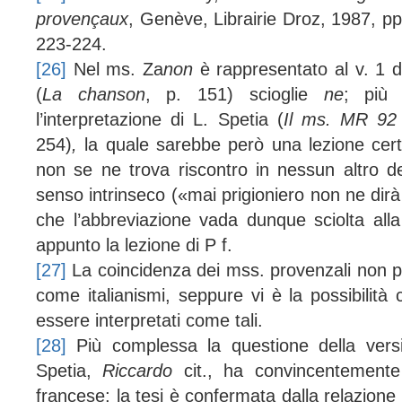
provençaux
, Genève, Librairie Droz, 1987, pp
223-224.
[26]
Nel ms. Z
a
non
è rappresentato al v. 1 
(
La chanson
, p. 151) scioglie
ne
; più 
l’interpretazione di L. Spetia (
Il ms. MR 9
254)
,
la quale sarebbe però una lezione cer
non se ne trova riscontro in nessun altro dei
senso intrinseco («mai prigioniero non ne dirà
che l’abbreviazione vada dunque sciolta all
appunto la lezione di P f.
[27]
La coincidenza dei mss. provenzali non pe
come italianismi, seppure vi è la possibilità
essere interpretati come tali.
[28]
Più complessa la questione della versi
Spetia,
Riccardo
cit., ha convincentemente
francese; la tesi è confermata dalla relazione