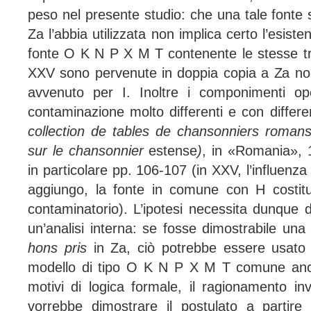
peso nel presente studio: che una tale fonte si
Z
a
l’abbia utilizzata non implica certo l’esiste
fonte O K N P X M T contenente le stesse tr
XXV sono pervenute in doppia copia a Z
a
no
avvenuto per I. Inoltre i componimenti o
contaminazione molto differenti e con differenti
collection de tables de chansonniers roma
sur
le chansonnier
estense
)
, in «Romania», 
in particolare pp. 106-107 (in XXV, l’influen
aggiungo, la fonte in comune con H costitu
contaminatorio). L’ipotesi necessita dunque 
un’analisi interna: se fosse dimostrabile 
hons pris
in Z
a
, ciò potrebbe essere usato 
modello di tipo O K N P X M T comune anc
motivi di logica formale, il ragionamento inv
vorrebbe dimostrare il postulato a partir