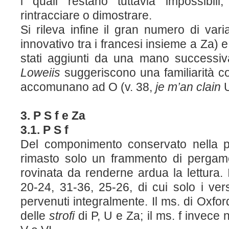
i quali restano tuttavia impossibil
rintracciare o dimostrare.
Si rileva infine il gran numero di varia
innovativo tra i francesi insieme a Z
a
) 
stati aggiunti da una mano successiva:
Loweiis
suggeriscono una familiarità co
accomunano ad O (v. 38,
je
m’an clain
3. P S f e Z
a
3.1. P S f
Del componimento conservato nella p
rimasto solo un frammento di pergam
rovinata da renderne ardua la lettura. I
20-24, 31-36, 25-26, di cui solo i ve
pervenuti integralmente. Il ms. di Oxfor
delle
strofi
di P, U e Z
a
; il ms. f invece 