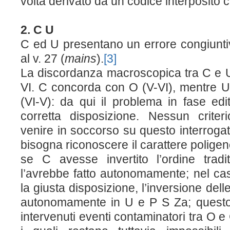
volta derivato da un codice interposit
2. C U
C ed U presentano un errore congiuntiv
al v. 27 (
mains
).
[3]
La discordanza macroscopica tra C e U è
VI. C concorda con O (V-VI), mentre 
(VI-V): da qui il problema in fase edi
corretta disposizione. Nessun crite
venire in soccorso su questo interrogat
bisogna riconoscere il carattere poligen
se C avesse invertito l’ordine trad
l’avrebbe fatto autonomamente; nel c
la giusta disposizione, l’inversione del
autonomamente in U e P S Z
a
; quest
intervenuti eventi contaminatori tra O e