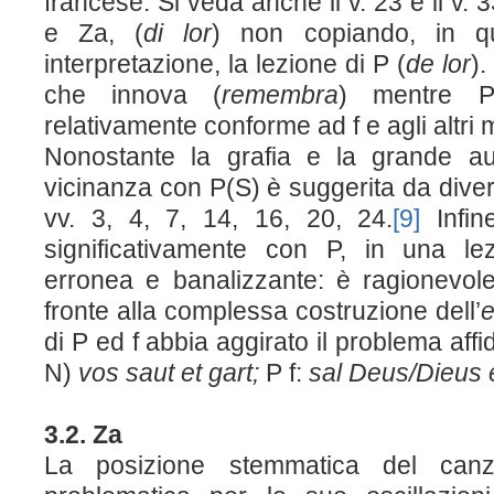
francese. Si veda anche il v. 23 e il v. 
e Z
a
, (
di lor
) non copiando, in que
interpretazione, la lezione di P (
de lor
).
che innova (
remembra
) mentre 
relativamente conforme ad f e agli altri m
Nonostante la grafia e la grande au
vicinanza con P(S) è suggerita da diver
vv. 3, 4, 7, 14, 16, 20, 24.
[9]
Infin
significativamente con P, in una le
erronea e banalizzante: è ragionevole
fronte alla complessa costruzione dell’
e
di P ed f abbia aggirato il problema affi
N)
vos saut et gart;
P f:
sal Deus/Dieus 
3.2. Z
a
La posizione stemmatica del canz