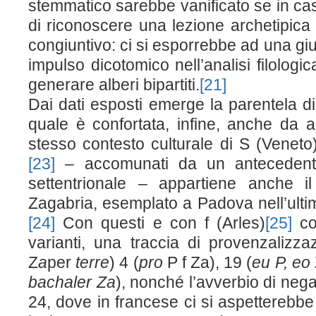
stemmatico sarebbe vanificato se in casi 
di riconoscere una lezione archetipica 
congiuntivo: ci si esporrebbe ad una giu
impulso dicotomico nell’analisi filolog
generare alberi bipartiti.
[21]
Dai dati esposti emerge la parentela d
quale è confortata, infine, anche da a
stesso contesto culturale di S (Veneto
[23]
– accomunati da un antecedente p
settentrionale – appartiene anche i
Zagabria, esemplato a Padova nell’ultim
[24]
Con questi e con f (Arles)
[25]
con
varianti, una traccia di provenzalizza
Z
a
per
terre
) 4 (
pro
P f Z
a
), 19 (
eu P, eo
bachaler Z
a
), nonché l’avverbio di ne
24, dove in francese ci si aspetterebbe 