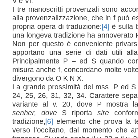
V e VI.
I tre manoscritti provenzali sono acc
alla provenzalizzazione, che in f può e
propria opera di traduzione:
[4]
è sulla 
una longeva tradizione ha annoverato Ri
Non per questo è conveniente privarsi
apportano una serie di dati utili alla
Principalmente P – ed S quando co
misura anche f, concordano molte volt
divergono da O K N X.
La grande prossimità dei mss. P ed S è
24, 25, 26, 31, 32, 34. Carattere sep
variante al v. 20, dove P mostra la
senher, dove
S riporta
sire
confor
tradizione,
[6]
elemento che prova la 
verso l’occitano, dal momento che anc