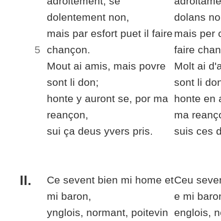
adroitement,
se
adroitame
dolentement
non,
dolans
no
mais par
esfort
puet il faire
mais per
5
chançon.
faire cha
Mout
ai
amis
, mais povre
Molt
ai
d'
sont li don;
sont li do
honte
y
auront se, por ma
honte
en
a
reançon,
ma reanç
sui
ça
deus yvers pris.
suis
ces
d
II.
Ce sevent bien mi home et
Ceu seve
mi baron,
e mi baro
ynglois, normant, poitevin
englois, n