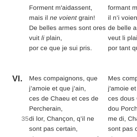
Forment m'aidassent,
formant m
mais il
ne voient
grain!
il n’i voie
De belles armes sont ores
de belle 
vuit
li
plain,
veut li pla
por ce que je sui pris.
por tant q
VI.
Mes compaignons
, que
Mes comp
j’amoie et que j’ain,
j'amoie et 
ces
de Chaeu et
ces
de
ces
dous 
Percherain,
dou Porch
35
di lor
, Chançon, q’il ne
me di
, Ch
sont pas certain,
sont pas c