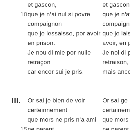
et gascon,
et gascon
10
que je
n’ai nul
si povre
que je
n'a
compaignon
compaign
que je lessaisse, por avoir,
que je lai
en prison.
avoir, en 
Je nou di
mie
por nulle
Je nol di
retraçon
retraison,
car
encor sui je pris.
mais
ancor
III.
Or sai je bien de voir
Or sai ge 
certeinnement
certainem
que mors ne pris n’a ami
que mors 
15
ne parent,
ne parent