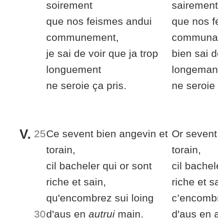
soirement
sairement
que nos feismes andui
que nos f
communement,
communa
je
sai de voir que
ja trop
bien
sai d
longuement
longeman
ne seroie
ça
pris.
ne seroie
V.
25
Ce sevent bien angevin et
Or sevent
torain,
torain,
cil
bacheler
qui or sont
cil
bachel
riche et sain,
riche et s
qu'encombrez
sui loing
c’encomb
30
d'aus en
autrui
main.
d'aus en 