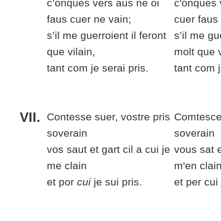
c’onques vers
aus
ne oi
c'onques
faus cuer
ne vain;
cuer faus
s’il me guerroient il
feront
s’il me gu
que vilain,
molt
que v
tant com je
serai
pris.
tant com 
VII.
Contesse suer, vostre pris
Comtesce 
soverain
soverain
vos saut et gart
cil a cui je
vous sat 
me
clain
m'en
clai
et por
cui
je sui pris.
et per cui 