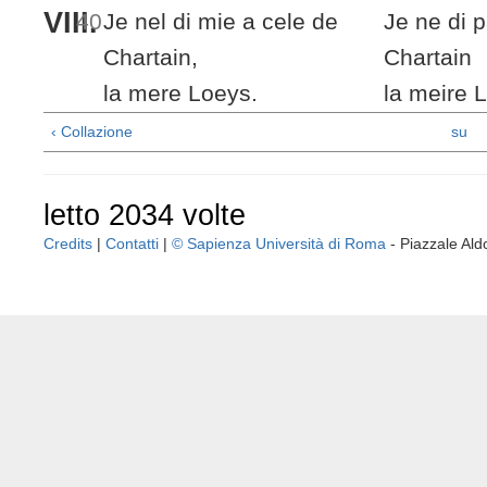
VIII.
40
Je nel di
mie a
cele de
Je ne di
p
Chartain,
Chartain
la mere
Loeys
.
la meire
L
‹ Collazione
su
letto 2034 volte
Credits
|
Contatti
|
© Sapienza Università di Roma
- Piazzale A