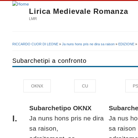
Lirica Medievale Romanza
LMR
RICCARDO CUOR DI LEONE
»
Ja nuns hons pris ne dira sa raison
»
EDIZIONE
» 
Tu sei qui
Subarchetipi a confronto
OKNX
CU
PS
Subarchetipo OKNX
Subarche
I.
Ja nuns hons pris
ne
dira
Ja nus ho
sa raison,
sa raison