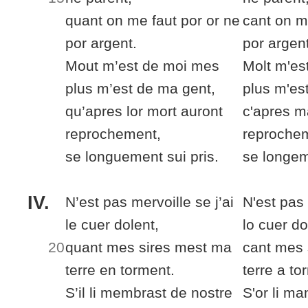
quant on me
faut
por or ne
cant on 
por argent.
por argent
Mout m’est de moi mes
Molt m'es
plus m’est
de
ma gent,
plus m'es
qu’apres
lor
mort
auront
c'apres
m
reprochement,
reproche
se longuement sui pris.
se longem
IV.
N’est pas mervoille se j’ai
N'est pas 
le cuer dolent,
lo cuer do
20
quant mes sires
mest
ma
cant mes 
terre
en
torment.
terre
a
tor
S’il li membrast
de nostre
S'or li ma