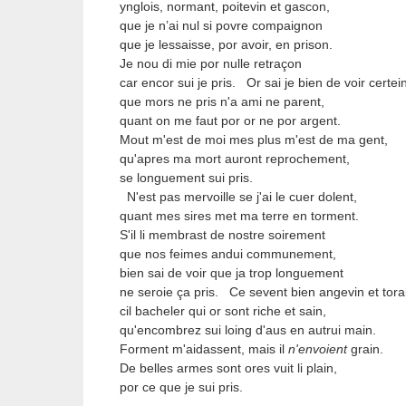
ynglois, normant, poitevin et gascon,
que je n’ai nul si povre compaignon
que je lessaisse, por avoir, en prison.
Je nou di mie por nulle retraçon
car encor sui je pris.
Or sai je bien de voir certe
que mors ne pris n'a ami ne parent,
quant on me faut por or ne por argent.
Mout m'est de moi mes plus m'est de ma gent,
qu'apres ma mort auront reprochement,
se longuement sui pris.
N'est pas mervoille se j'ai le cuer dolent,
quant mes sires met ma terre en torment.
S'il li membrast de nostre soirement
que nos feimes andui communement,
bien sai de voir que ja trop longuement
ne seroie ça pris.
Ce sevent bien angevin et tora
cil bacheler qui or sont riche et sain,
qu'encombrez sui loing d'aus en autrui main.
Forment m'aidassent, mais il
n'envoient
grain.
De belles armes sont ores vuit li plain,
por ce que je sui pris.