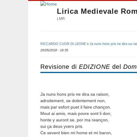
Lirica Medievale Ro
LMR
RICCARDO CUOR DI LEONE
»
Ja nuns hons pris ne dira sa ra
Tu sei qui
20/05/2018 - 16:35
Revisione di
EDIZIONE
del
Dom,
Ja nuns hons pris ne dira sa raison,
adroitement, se dolentement non,
mais par esfort puet il faire chançon.
Mout ai amis, mais povre sont li don;
honte y auront se, por ma reançon,
sui ça deus yvers pris.
Ce sevent bien mi home et mi baron,