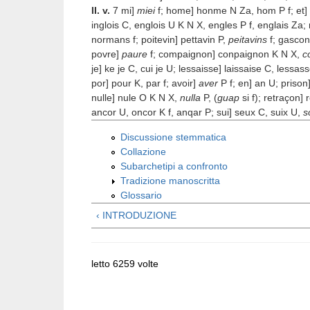
II. v.
7 mi]
miei
f; home] honme N Z
a
, hom P f; et]
inglois C, englois U K N X, engles P f, englais Z
a
;
normans f; poitevin] pettavin P,
peitavins
f; gascon
povre]
paure
f; compaignon] conpaignon K N X,
c
je] ke je C, cui je U; lessaisse] laissaise C, lessa
por] pour K, par f; avoir]
aver
P f; en] an U; prison]
nulle] nule O K N X,
nulla
P, (
guap
si f); retraçon]
ancor U, oncor K f, anqar P; sui] seux C, suix U,
s
Discussione stemmatica
Collazione
Subarchetipi a confronto
Tradizione manoscritta
Glossario
‹ INTRODUZIONE
letto 6259 volte