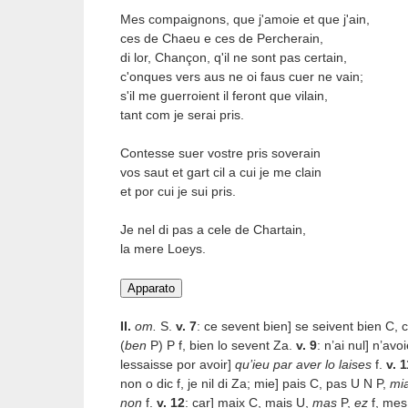
Mes compaignons, que j'amoie et que j'ain,
ces de Chaeu e ces de Percherain,
di lor, Chançon, q'il ne sont pas certain,
c'onques vers aus ne oi faus cuer ne vain;
s'il me guerroient il feront que vilain,
tant com je serai pris.
Contesse suer vostre pris soverain
vos saut et gart cil a cui je me clain
et por cui je sui pris.
Je nel di pas a cele de Chartain,
la mere Loeys.
II.
om.
S.
v.
7
: ce sevent bien] se seivent bien C,
(
ben
P) P f, bien lo sevent Z
a
.
v. 9
: n’ai nul] n’av
lessaisse por avoir]
qu’ieu par aver lo laises
f.
v. 1
non o dic f, je nil di Z
a
; mie] pais C, pas U N P,
mi
non
f.
v. 12
: car] maix C, mais U,
mas
P,
ez
f, mes