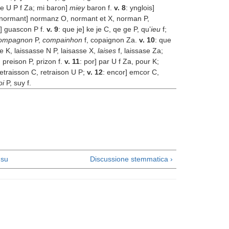
 e U P f Z
a
; mi baron]
miey
baron f.
v. 8
: ynglois]
 normant] normanz O, normant et X, norman P,
] guascon P f.
v. 9
: que je] ke je C, qe ge P, qu’
ieu
f;
ompagnon
P,
compainhon
f, copaignon Z
a
.
v. 10
: que
sse K, laissasse N P, laisasse X,
laises
f, laissase Z
a
;
 preison P, prizon f.
v. 11
: por] par U f Z
a
, pour K;
 retraisson C, retraison U P;
v. 12
: encor] emcor C,
oi
P, suy f.
su
Discussione stemmatica ›