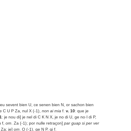
 ceu sevent bien U, ce senen bien N, or sachon bien
oie C U P Z
a
, nul X (-1),
non ai mia
f.
v. 10
: que je
1
: je nou di] je nel di C K N X, je no di U, ge no·l di P,
a
f,
om
. Z
a
(-1); por nulle retraçon]
par guap si per ver
 Z
a
; je]
om
. O (-1), ge N P, gi f.