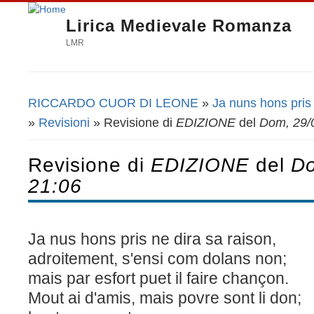
Lirica Medievale Romanza
LMR
RICCARDO CUOR DI LEONE
»
Ja nuns hons pris 
Tu sei qui
»
Revisioni
» Revisione di
EDIZIONE
del
Dom, 29/0
Revisione di
EDIZIONE
del
Do
21:06
Ja nus hons pris ne dira sa raison,
adroitement, s'ensi com dolans non;
mais par esfort puet il faire chançon.
Mout ai d'amis, mais povre sont li don;