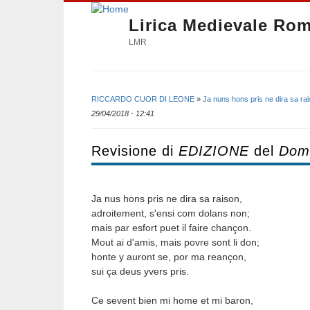
Lirica Medievale Ro
LMR
RICCARDO CUOR DI LEONE
»
Ja nuns hons pris ne dira sa ra
Tu sei qui
29/04/2018 - 12:41
Revisione di
EDIZIONE
del
Dom,
Ja nus hons pris ne dira sa raison,
adroitement, s'ensi com dolans non;
mais par esfort puet il faire chançon.
Mout ai d'amis, mais povre sont li don;
honte y auront se, por ma reançon,
sui ça deus yvers pris.
Ce sevent bien mi home et mi baron,