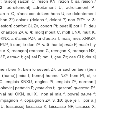
U; raison] raizon C, reson KN, razon f; sa raison /
 2
: adroitement] adroitament U, adreitament P,
olan n. C, s'ansi con dolans hons U, se dolentement
on Zᵃ) dolanz (dolans f, dolent P) non PfZᵃ.
v. 3
:
ort] confort CUZᵃ, conort Pf; puet il] pot il P; deu
, chanzon Zᵃ.
v. 4
: molt] moult C, molt UNX, mult K,
OKNX, a d'amis PZᵃ, ai d'
amixs
f; mais] mes XNKZᵃ,
PfZᵃ; li don] le don Zᵃ.
v. 5
: honte]
onta
P,
ancta
f; y
 pour K; reançon] reanson C, reençon K, raençon NX,
i
P,
estauc
f; ça] sai P,
om
. f, çau Zᵃ; ces CU; deus]
enen bien N, bien lo sevent Zᵃ, or sachon bien (ben
i (home)] miei f; home] honme NZᵃ, hom Pf, et] e
 C, englois KNXU, engles Pf, englais Zᵃ; normant]
tevin] pettavin P,
peitavins
f; gascon]
guascon
Pf.
 n'ai nul OKN, nul X, non ai mia f, povre]
paure
f;
compagnon P, copaignon Zᵃ.
v. 10
: que je l., por a.]
e U; lessaisse] lessasse K, laissasse NP, laisasse X,
 f; avoir]
aver
Pf; en] an U; prison] prizon f, preison
l di Zᵃ, je no di U, ge no·l di P; mie]
mia
f, pas NPU,
 nule OKXN, nulla P,
guap
; retraçon] retraisson C,
. 12
: mes] mais U, maix C,
mas,
P car OKXN,
ez
f;