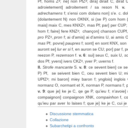
Pf, homs Zᵃ; ne] non PfZᵃ; dira] dirait C, dirat 
adroietement] adroitement / sa reson N.
v.
adrechamens
f; s'ensi com dolans non] s'e. c. d
(dolantement N) non OKNX, si (se P) com hom (h
mais] maix C, mes KNXZᵃ, mas Pf; par] per CUP; esf
hom f; faire] fere KNZᵃ; chançon] chanson CUPf
pro
PZᵃ,
pron
f; ai d'amis] ai d'amins U, ai amis 
mas
Pf; povre]
paupres
f; sont] en sont KNX, son 
auront se]
lur er si
f, en auron se CU; por] par f,
reezon P,
rezemson
f.
v. 6
: sui] seux C, suix U,
so
dos Pf; yvers] ivers CKZᵃ, yver P; uverns f.
II.
Strofe
mancante
S.
v. 8
: ce sevent bien] ce s
P) Pf, se seivent bien C, ceu sevent bien U; m
UPfZᵃ; mi baron] miey baron f; ynglois] inglois
normanz O, normant et X, norman P, normans f; poi
v. 9
: que je] ke je C, qe ge P, qu'
ieu
f; n'avoie]
compaignon] conpaignon XNK,
compainhon
f, 
qu'ieu par aver lo laises f; que je] ke je C, cui j
laissase Zᵃ, laissaise C,
laises
f; por] pour K, par
Discussione stemmatica
P.
v. 11
: je nel di] Non o dic f, je nous di O, je ni
Collazione
pais C,
om
. Zᵃ; por] pour K, par ZᵃfU; nulle]
Subarchetipi a confronto
retraison UP; por n. r.] par guap si per ver non f.
v