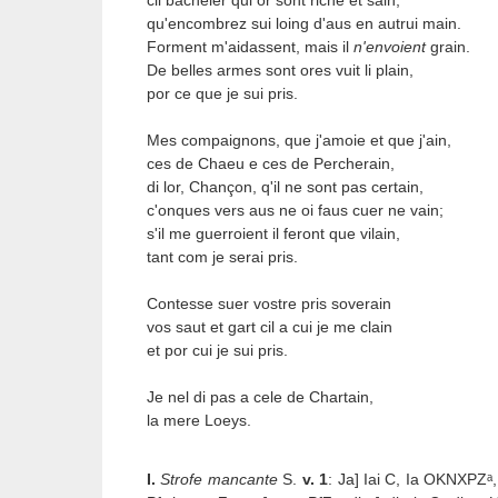
cil bacheler qui or sont riche et sain,
qu'encombrez sui loing d'aus en autrui main.
Forment m'aidassent, mais il
n'envoient
grain.
De belles armes sont ores vuit li plain,
por ce que je sui pris.
Mes compaignons, que j'amoie et que j'ain,
ces de Chaeu e ces de Percherain,
di lor, Chançon, q'il ne sont pas certain,
c'onques vers aus ne oi faus cuer ne vain;
s'il me guerroient il feront que vilain,
tant com je serai pris.
Contesse suer vostre pris soverain
vos saut et gart cil a cui je me clain
et por cui je sui pris.
Je nel di pas a cele de Chartain,
la mere Loeys.
I.
Strofe
mancante
S.
v. 1
: Ja] Iai C, Ia OKNXPZᵃ,