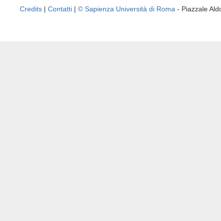
Credits
|
Contatti
|
© Sapienza Università di Roma
- Piazzale A