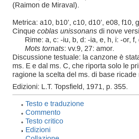
(
Raimon
de
Miraval
).
Metrica: a10, b10’, c10, d10’, e08, f10, 
Cinque
coblas
unissonans
di nove vers
Rime: a, c:
-
iu
, b, d:
-
ia
, e, h,
i:
-or
, f,
Mots
tornats
: vv.9, 27:
amor
.
Discussione testuale: la canzone è stat
ms.
E
e
dal ms.
C
, che riporta solo le p
ragione la scelta del ms. di base rica
Edizioni:
L.T. Topsfield, 1971, p. 355.
Testo e traduzione
Commento
Testo critico
Edizioni
Collazione