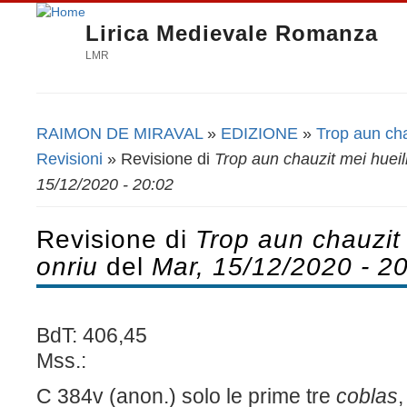
Lirica Medievale Romanza
LMR
RAIMON DE MIRAVAL
»
EDIZIONE
»
Trop aun cha
Tu sei qui
Revisioni
» Revisione di
Trop aun chauzit mei hueil
15/12/2020 - 20:02
Revisione di
Trop aun chauzit 
onriu
del
Mar, 15/12/2020 - 2
BdT: 406,45
Mss.:
C
384v (
anon
.) solo le prime tre
coblas