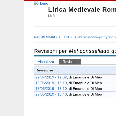
Lirica Medievale Ro
LMR
MARTIM SOAREZ
»
EDIZIONE
»
Mal conssellado que fuy, mia 
Tu sei qui
Revisioni per
Mal conssellado q
Visualizza
Revisioni
(scheda attiva)
Schede primarie
Revisione
22/07/2019 - 12:02
, di
Emanuele Di Meo
18/06/2019 - 13:10
, di
Emanuele Di Meo
18/06/2019 - 13:10
, di
Emanuele Di Meo
27/05/2019 - 13:40
, di
Emanuele Di Meo