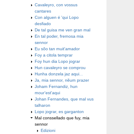
Cavaleyro, con vossus
cantares
Con alguen é 'qui Lopo
desfiado
De tal guisa me ven gran mal
En tal poder, fremosa mia
sennor
Eu sõo tan muit'amador
Foy a citola temprar
Foy hun dia Lopo jograr
Hun cavaleyro se comprou
Hunha donzela jaz aqui...
Ja, mia sennor, nẽum prazer
Joham Fernandiz, hun
mour'est'aqui
Johan Fernandes, que mal vus
talharon
Lopo jograr, es garganton
Mal conssellado que fuy, mia
sennor
Edizioni