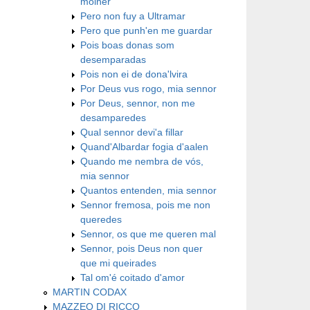
molher
Pero non fuy a Ultramar
Pero que punh'en me guardar
Pois boas donas som
desemparadas
Pois non ei de dona'lvira
Por Deus vus rogo, mia sennor
Por Deus, sennor, non me
desamparedes
Qual sennor devi'a fillar
Quand'Albardar fogia d'aalen
Quando me nembra de vós,
mia sennor
Quantos entenden, mia sennor
Sennor fremosa, pois me non
queredes
Sennor, os que me queren mal
Sennor, pois Deus non quer
que mi queirades
Tal om'é coitado d'amor
MARTIN CODAX
MAZZEO DI RICCO