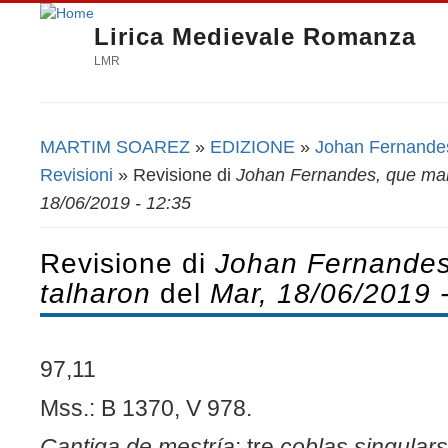
Lirica Medievale Romanza
LMR
MARTIM SOAREZ
»
EDIZIONE
»
Johan Fernandes
Tu sei qui
Revisioni
» Revisione di
Johan Fernandes, que mal
18/06/2019 - 12:35
Revisione di
Johan Fernandes
talharon
del
Mar, 18/06/2019 
97,11
Mss.: B 1370, V 978.
Cantiga de mestría
; tre
coblas singulars