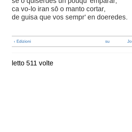
se o quiserdes un pouqu' emparar,
ca vo-lo iran sô o manto c
de guisa que vos sempr' en doeredes.
‹ Edizioni
su
Jo
letto 511 volte