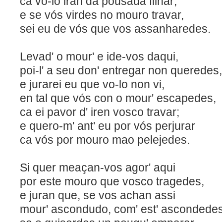
ca vo-lo iran da pousada f
e se vós virdes no mouro travar,
sei eu de vós que vos assanharedes.
Levad' o mour' e ide-vos daqui,
poi-l' a seu don' entregar non queredes,
e jurarei eu que vo-lo no
en tal que vós con o mour' escapedes,
ca ei pavor d' iren vosco travar;
e quero-m' ant' eu por vós perjurar
ca vós por mouro mao pelejedes.
Si quer meaçan-vos agor'
por este mouro que vosco tragedes,
e juran que, se vos achan assi
mour' ascondudo, com' est' ascondedes