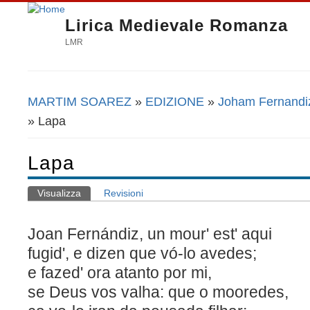
Lirica Medievale Romanza
LMR
MARTIM SOAREZ
»
EDIZIONE
»
Joham Fernandiz
Tu sei qui
» Lapa
Lapa
Visualizza
(scheda attiva)
Revisioni
Schede primarie
Joan Fernándiz, un mour' est' aqui
fugid', e dizen que vó-lo avedes;
e fazed' ora atanto por mi,
se Deus vos valha: que o mooredes,