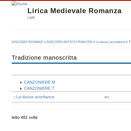
Lirica Medievale Romanza
LMR
DISCORDI ROMANZI
»
DISCORDI ANTICO FRANCESI
»
La douce acordance
» T
Tu sei qui
Tradizione manoscritta
CANZONIERE M
CANZONIERE T
‹ La douce acordance
su
letto 481 volte