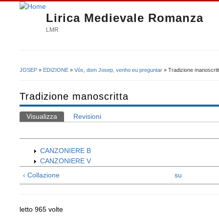
Lirica Medievale Romanza
LMR
JOSEP
»
EDIZIONE
»
Vós, dom Josep, venho eu preguntar
» Tradizione manoscrit
Tu sei qui
Tradizione manoscritta
Visualizza
(scheda attiva)
Revisioni
Schede primarie
CANZONIERE B
CANZONIERE V
‹ Collazione
su
letto 965 volte