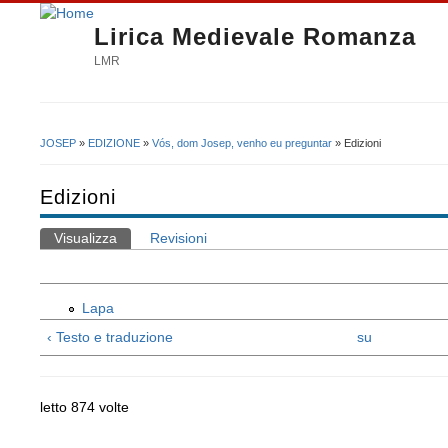
Lirica Medievale Romanza
LMR
JOSEP
»
EDIZIONE
»
Vós, dom Josep, venho eu preguntar
» Edizioni
Tu sei qui
Edizioni
Visualizza
(scheda attiva)
Revisioni
Schede primarie
Lapa
‹ Testo e traduzione
su
letto 874 volte