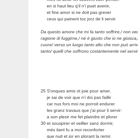
en si haut lieu q'il n'i puet avenir,
et fine amor si ne doit pas grever
ceus qui painent toz jorz de li servir.
Da questo amore che mi fa tanto soffrire,/ non 
ragione di fuggirne,/ né è giusto che io ne gioisca,/
cuore/ verso un luogo tanto alto che non può arriv
tanto/ quelli che soffrono costantemente nel servir
25 S'onques amis ot joie pour amer,
je sai de voir que n'i doi pas faillir
car nus fors moi ne porroit endurer
les granz travaus que j'ai pour li servir:
a son plesir me fet plaindre et plorer
30 et souspirer et veillier sanz dormir,
més itant fu a moi reconforter
que nuit et jor en plorant la remir.