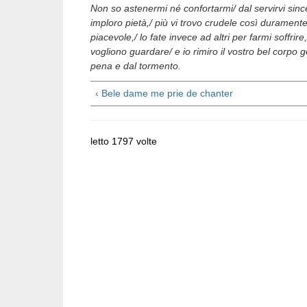
Non so astenermi né confortarmi/ dal servirvi sin
imploro pietà,/ più vi trovo crudele così duramen
piacevole,/ lo fate invece ad altri per farmi soffrir
vogliono guardare/ e io rimiro il vostro bel corpo g
pena e dal tormento.
‹ Bele dame me prie de chanter
letto 1797 volte