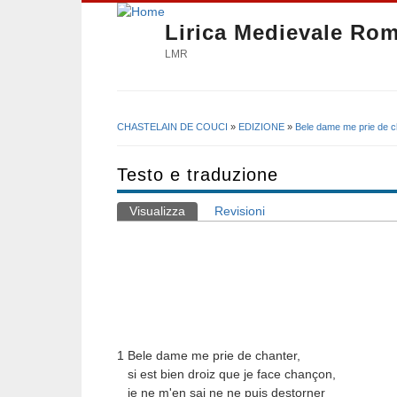
Lirica Medievale Ro
LMR
CHASTELAIN DE COUCI
»
EDIZIONE
»
Bele dame me prie de c
Tu sei qui
Testo e traduzione
Visualizza
(scheda attiva)
Revisioni
Schede primarie
1 Bele dame me prie de chanter,
si est bien droiz que je face chançon,
je ne m'en sai ne ne puis destorner