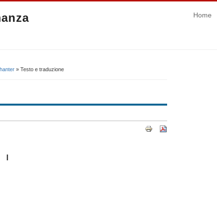
manza
Home
hanter
» Testo e traduzione
I