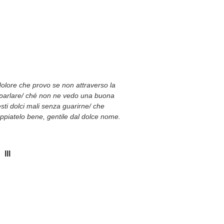
dolore che provo se non attraverso la
 parlare/ ché non ne vedo una buona
esti dolci mali senza guarirne/ che
appiatelo bene, gentile dal dolce nome.
III