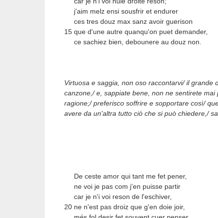
car je n'i voi nule droite reson;
j'aim melz ensi sousfrir et endurer
ces tres douz max sanz avoir guerison
15 que d'une autre quanqu'on puet demander,
ce sachiez bien, debounere au douz non.
Virtuosa e saggia, non oso raccontarvi/ il grande 
canzone,/ e, sappiate bene, non ne sentirete mai
ragione;/ preferisco soffrire e sopportare così/ qu
avere da un'altra tutto ciò che si può chiedere,/ s
De ceste amor qui tant me fet pener,
ne voi je pas com j'en puisse partir
car je n'i voi reson de l'eschiver,
20 ne n'est pas droiz que g'en doie joir,
més fol desir fet souvent cuer penser