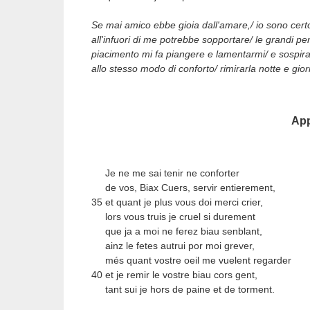
Se mai amico ebbe gioia dall'amare,/ io sono certo
all'infuori di me potrebbe sopportare/ le grandi pe
piacimento mi fa piangere e lamentarmi/ e sospira
allo stesso modo di conforto/ rimirarla notte e gi
Ap
Je ne me sai tenir ne conforter
de vos, Biax Cuers, servir entierement,
35 et quant je plus vous doi merci crier,
lors vous truis je cruel si durement
que ja a moi ne ferez biau senblant,
ainz le fetes autrui por moi grever,
més quant vostre oeil me vuelent regarder
40 et je remir le vostre biau cors gent,
tant sui je hors de paine et de torment.