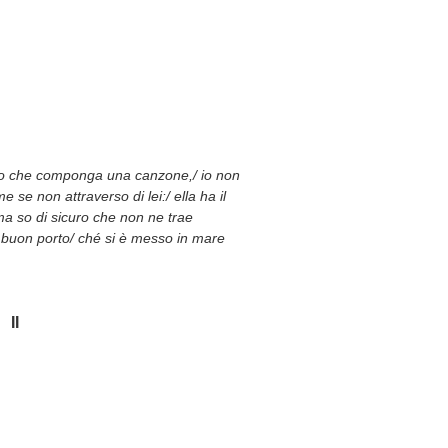
sto che componga una canzone,/ io non
 se non attraverso di lei:/ ella ha il
ma so di sicuro che non ne trae
 a buon porto/ ché si è messo in mare
II