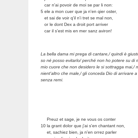
car n'ai povoir de moi se par li non:
5 ele a mon cuer que ja n'en qier oster,
et sai de voir q'il n'i tret se mal non,
or le dont Dex a droit port arriver
car il s'est mis en mer sanz aviron!
La bella dama mi prega di cantare,/ quindi è giu
so né posso evitarlo/ perché non ho potere su di me
mio cuore che non desidero le si sottragga mai,/ 
nient'altro che male,/ gli conceda Dio di arrivare
senza remi.
Preuz et sage, je ne vous os conter
10 la grant dolor que j'ai s'en chantant non,
et, sachiez bien, ja n'en orrez parler