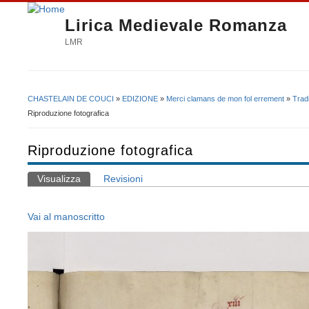
Lirica Medievale Romanza
LMR
CHASTELAIN DE COUCI
»
EDIZIONE
»
Merci clamans de mon fol errement
»
Trad
Tu sei qui
Riproduzione fotografica
Riproduzione fotografica
Visualizza
(scheda attiva)
Revisioni
Schede primarie
Vai al manoscritto