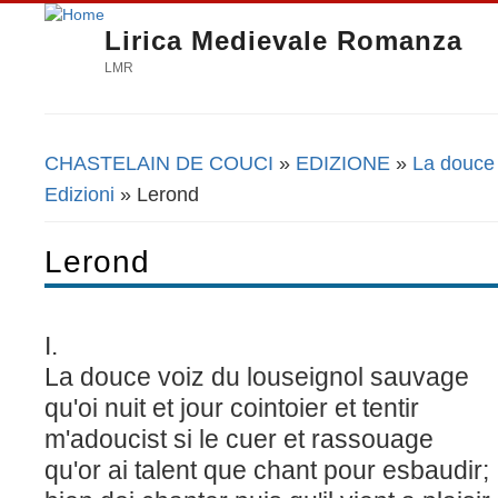
Lirica Medievale Romanza
LMR
CHASTELAIN DE COUCI
»
EDIZIONE
»
La douce 
Tu sei qui
Edizioni
» Lerond
Lerond
I.
La douce voiz du louseignol sauvage
qu'oi nuit et jour cointoier et tentir
m'adoucist si le cuer et rassouage
qu'or ai talent que chant pour esbaudir;