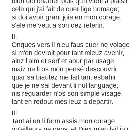
bien doi chanter puis qu'il vient a plaisir
cele qui j'ai fait de cuer lige homage;
si doi avoir grant joie en mon corage,
s'ele me veut a son oez retenir.
II.
Onques vers li n'eu faus cuer ne volag
si m'en devroit pour tant mieuz avenir,
ainz l'aim et serf et aour par usage,
maiz ne li os mon pensé descouvrir,
quar sa biautez me fait tant esbahir
que je ne sai devant li nul language;
nis reguarder n'os son simple visage,
tant en redout mes ieuz a departir.
III.
Tant ai en li ferm assis mon corage
qu'ailleurs ne pens, et Diex m'en lait joïr