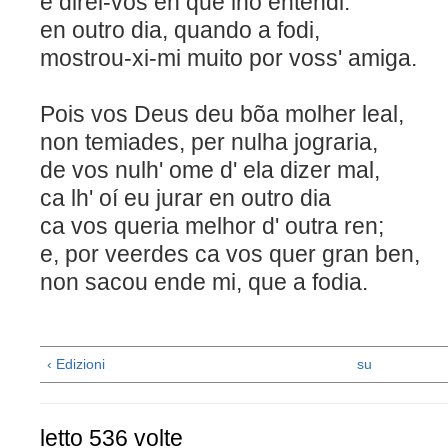
e direi-vos en que lho en
en outro dia, quando a fodi,
mostrou-xi-mi muito por voss' amiga.
Pois vos Deus deu bõa molher leal,
non temiades, per nulha jograria,
de vos nulh' ome d' ela dize
ca lh' oí eu jurar en outro dia
ca vos queria melhor d' outra ren;
e, por veerdes ca vos quer gran ben,
non sacou ende mi, que a fodia.
‹ Edizioni
su
letto 536 volte