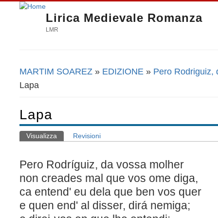
Lirica Medievale Romanza
LMR
MARTIM SOAREZ
»
EDIZIONE
»
Pero Rodriguiz,
Tu sei qui
Lapa
Lapa
Visualizza
(scheda attiva)
Revisioni
Schede primarie
Pero Rodríguiz, da vossa molher
non creades mal que vos ome diga,
ca entend' eu dela que ben vos quer
e quen end' al disser, dirá nemiga;