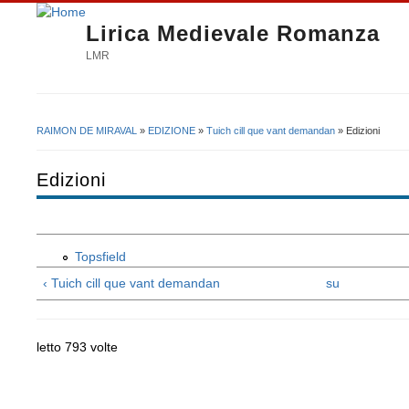
Lirica Medievale Romanza
LMR
RAIMON DE MIRAVAL
»
EDIZIONE
»
Tuich cill que vant demandan
» Edizioni
Tu sei qui
Edizioni
Topsfield
‹ Tuich cill que vant demandan
su
letto 793 volte