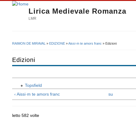
Lirica Medievale Romanza
LMR
RAIMON DE MIRAVAL
»
EDIZIONE
»
Aissi·m te amors franc
» Edizioni
Tu sei qui
Edizioni
Topsfield
‹ Aissi·m te amors franc
su
letto 582 volte