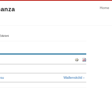
manza
Home
Edizioni
su
Wallensköld ›