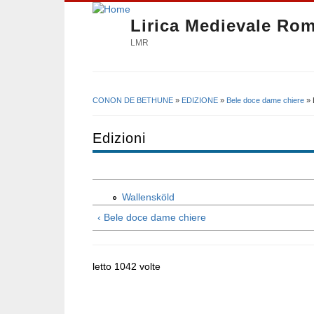
Lirica Medievale Ro
LMR
CONON DE BETHUNE
»
EDIZIONE
»
Bele doce dame chiere
» 
Tu sei qui
Edizioni
Wallensköld
‹ Bele doce dame chiere
letto 1042 volte