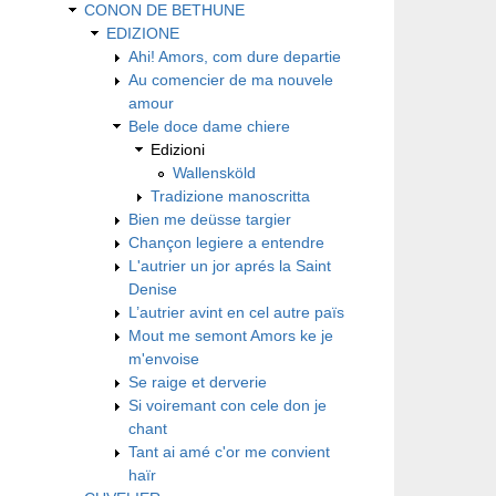
CONON DE BETHUNE
EDIZIONE
Ahi! Amors, com dure departie
Au comencier de ma nouvele
amour
Bele doce dame chiere
Edizioni
Wallensköld
Tradizione manoscritta
Bien me deüsse targier
Chançon legiere a entendre
L'autrier un jor aprés la Saint
Denise
L’autrier avint en cel autre païs
Mout me semont Amors ke je
m'envoise
Se raige et derverie
Si voiremant con cele don je
chant
Tant ai amé c'or me convient
haïr