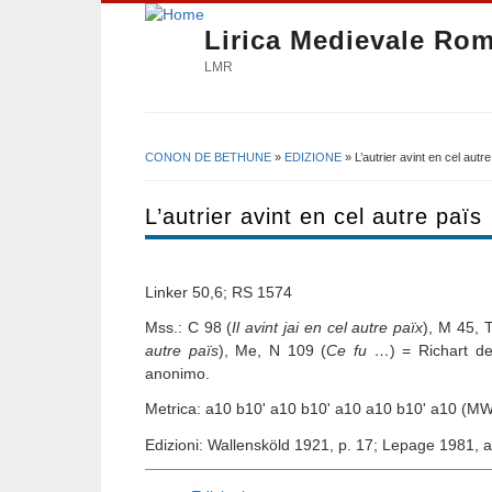
Lirica Medievale Ro
LMR
CONON DE BETHUNE
»
EDIZIONE
» L’autrier avint en cel autr
Tu sei qui
L’autrier avint en cel autre païs
Linker 50,6; RS 1574
Mss.: C 98 (
Il avint jai en cel autre païx
), M 45, 
autre païs
), Me, N 109 (
Ce fu …
) = Richart d
anonimo.
Metrica: a10 b10' a10 b10' a10 a10 b10' a10 (M
Edizioni: Wallensköld 1921, p. 17; Lepage 1981, a