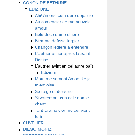
CONON DE BETHUNE
EDIZIONE
Ahi! Amors, com dure departie
Au comencier de ma nouvele
amour
Bele doce dame chiere
Bien me deüsse targier
Chançon legiere a entendre
L'autrier un jor aprés la Saint
Denise
L’autrier avint en cel autre païs
Edizioni
Mout me semont Amors ke je
m'envoise
Se raige et derverie
Si voiremant con cele don je
chant
Tant ai amé c'or me convient
haïr
CUVELIER
DIEGO MONIZ