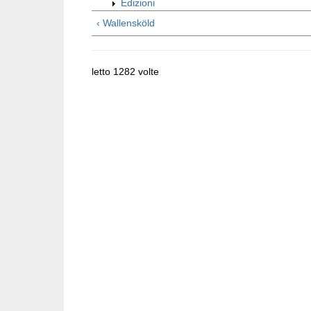
Edizioni
‹ Wallensköld
letto 1282 volte