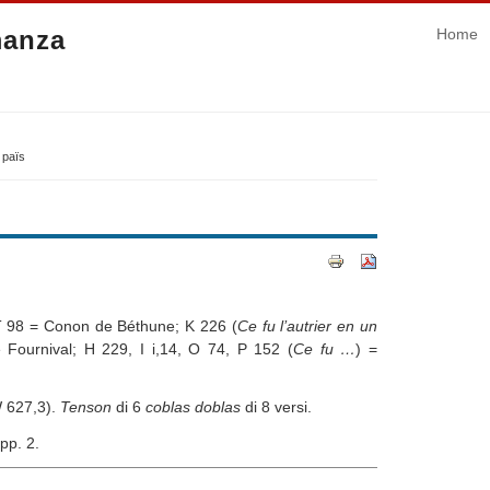
manza
Home
e païs
T 98 = Conon de Béthune; K 226 (
Ce fu l’autrier en un
e Fournival; H 229, I i,14, O 74, P 152 (
Ce fu …
) =
W 627,3).
Tenson
di 6
coblas doblas
di 8 versi.
pp. 2.