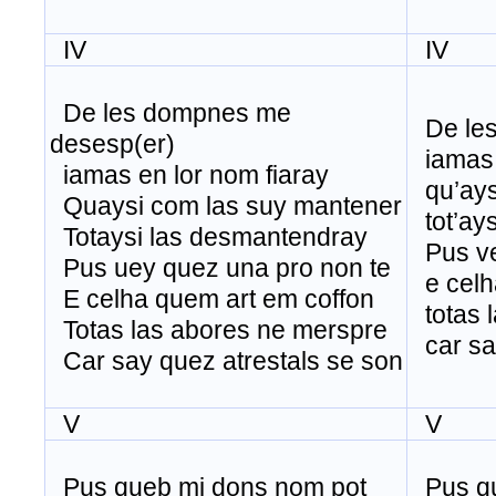
IV
IV
De les dompnes me
De les
desesp(er)
iamas e
iamas en lor nom fiaray
qu’ays
Quaysi com las suy mantener
tot’ays
Totaysi las desmantendray
Pus ve
Pus uey quez una pro non te
e celha
E celha quem art em coffon
totas 
Totas las abores ne merspre
car say
Car say quez atrestals se son
V
V
Pus queb mi dons nom pot
Pus qu