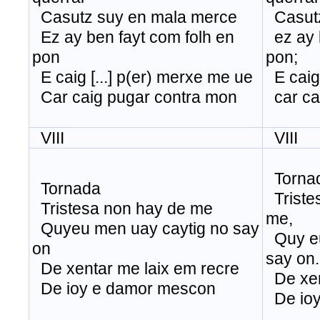
Casutz suy en mala merce
Casutz
Ez ay ben fayt com folh en
ez ay b
pon
pon;
E caig [...] p(er) merxe me ue
E caig 
Car caig pugar contra mon
car ca
VIII
VIII
Torna
Tornada
Triste
Tristesa non hay de me
me
Quyeu men uay caytig no say
Quy eu
on
say on.
De xentar me laix em recre
De xent
De ioy e damor mescon
De ioy