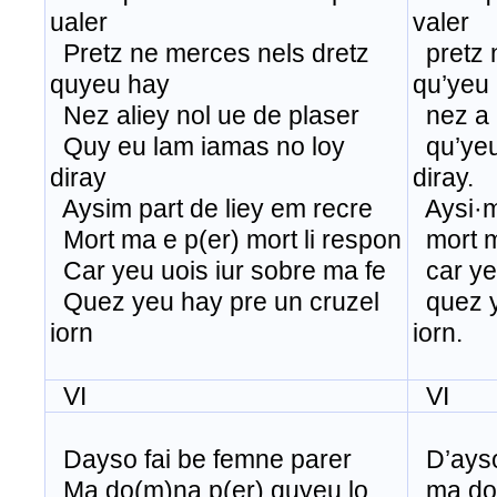
ualer
valer
Pretz ne merces nels dretz
pretz 
quyeu hay
qu’yeu 
Nez aliey nol ue de plaser
nez a l
Quy eu lam iamas no loy
qu’yeu 
diray
diray.
Aysim part de liey em recre
Aysi·m 
Mort ma e p(er) mort li respon
mort m’
Car yeu uois iur sobre ma fe
car yeu
Quez yeu hay pre un cruzel
quez y
iorn
iorn.
VI
VI
Dayso fai be femne parer
D’ayso
Ma do(m)na p(er) quyeu lo
ma dom