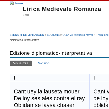
Lirica Medievale Romanza
LMR
BERNART DE VENTADORN
»
EDIZIONE
»
Quan vei l'alauzeta mover
»
Tradizione
Tu sei qui
diplomatico-interpretativa
Edizione diplomatico-interpretativa
Visualizza
(scheda attiva)
Revisioni
Schede primarie
I
I
Cant uey la lauseta mouer
Cant v
De ioy ses ales contra el ray
de ioy 
Oblidan se laysa chaser
oblida