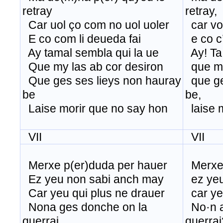
retray
retray,
Car uol ço com no uol uoler
car vol
E co com li deueda fai
e co c’
Ay tamal sembla qui la ue
Ay! Ta 
Que my las ab cor desiron
que my
Que ges ses lieys non hauray
que ge
be
be,
Laise morir que no say hon
laise m
VII
VII
Merxe p(er)duda per hauer
Merxe 
Ez yeu non sabi anch may
ez yeu
Car yeu qui plus ne drauer
car yeu
Nona ges donche on la
No·n a
querrai
querrai