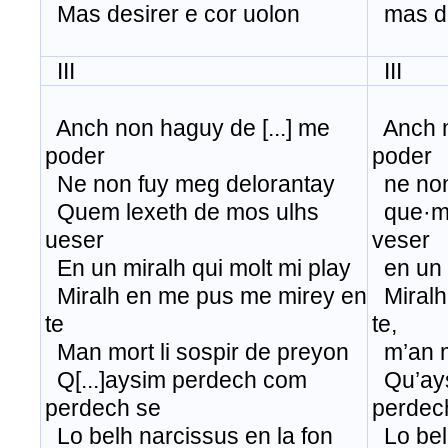
Mas desirer e cor uolon
mas des
III
III
Anch non haguy de [...] me
Anch n
poder
poder
Ne non fuy meg delorantay
ne non 
Quem lexeth de mos ulhs
que·m 
ueser
veser
En un miralh qui molt mi play
en un m
Miralh en me pus me mirey en
Miralh
te
te,
Man mort li sospir de preyon
m’an mo
Q[...]aysim perdech com
Qu’ays
perdech se
perdec
Lo belh narcissus en la fon
Lo belh