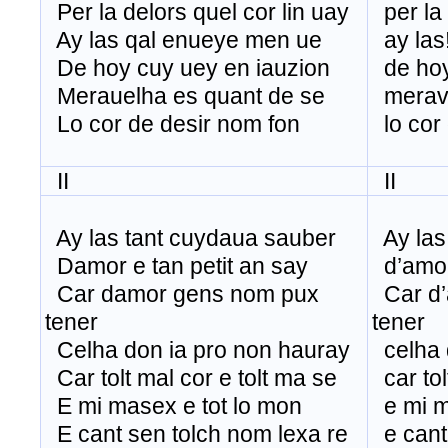
Per la delors quel cor lin uay
per la 
Ay las qal enueye men ue
ay las
De hoy cuy uey en iauzion
de hoy
Merauelha es quant de se
merave
Lo cor de desir nom fon
lo cor 
II
II
Ay las tant cuydaua sauber
Ay las
Damor e tan petit an say
d’amor 
Car damor gens nom pux
Car d’
tener
tener
Celha don ia pro non hauray
celha d
Car tolt mal cor e tolt ma se
car tol
E mi masex e tot lo mon
e mi m
E cant sen tolch nom lexa re
e cant 